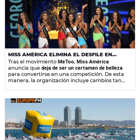
competición en Europa que ya es todo un éxito
en el mundo, ¡y ahora puedes seguirla
en
directo a través de Atresplayer
!
MISS AMÉRICA ELIMINA EL DESFILE EN
BIKINI DE SU CERTAMEN
Tras el movimiento
MeToo
,
Miss América
anuncia que
deja de ser un certamen de belleza
para convertirse en una competición. De esta
manera, la organización incluye cambios tan
importantes como
la eliminación del desfile en
traje de baño
y el de traje de noche, dejando
libertad a las participantes de vestir como
quieran para sentirse empoderadas.