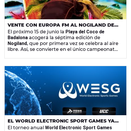
VENTE CON EUROPA FM AL NOGILAND DE
BADALONA, EL MAYOR CAMPEONATO DE
El próximo 15 de junio la
Playa del Coco de
BRAZILIAN JIU JITSU AL AIRE LIBRE
Badalona
acogerá la séptima edición de
Nogiland
, que por primera vez se celebra al aire
libre. Así, se convierte en el único campeonato
de
Brazilian Jiu Jitsu en Cataluña
, para infantil y
adulto, que se celebra en un espacio abierto y
accesible a todo el mundo con el objetivo de
acercar este deporte al máximo número de
personas posible.
EL WORLD ELECTRONIC SPORT GAMES YA
HA ESTABLECIDO LOS GRUPOS DE
El torneo anual
World Electronic Sport Games
PARTICIPACIÓN Y SUS INTEGRANTES