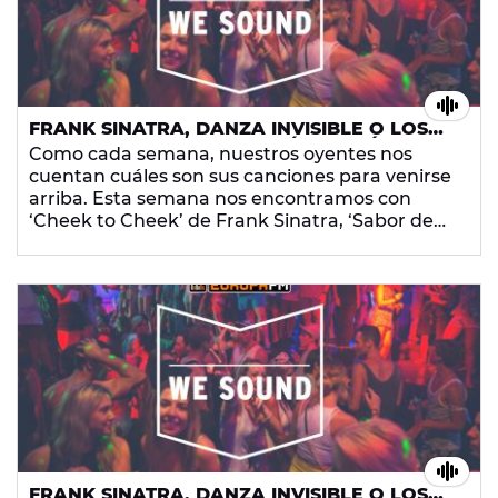
FRANK SINATRA, DANZA INVISIBLE O LOS
COMING SOON.... ¿CON QUÉ CANCIÓN TE
Como cada semana, nuestros oyentes nos
VIENES ARRIBA?
cuentan cuáles son sus canciones para venirse
arriba. Esta semana nos encontramos con
‘Cheek to Cheek’ de Frank Sinatra, ‘Sabor de
amor’ de Danza Invisible o ‘The Thing We Love’
de Los Coming Soon. ¡Dinos con qué canción te
vienes arriba y déjanos una nota de voz en el
669 061 178!
FRANK SINATRA, DANZA INVISIBLE O LOS