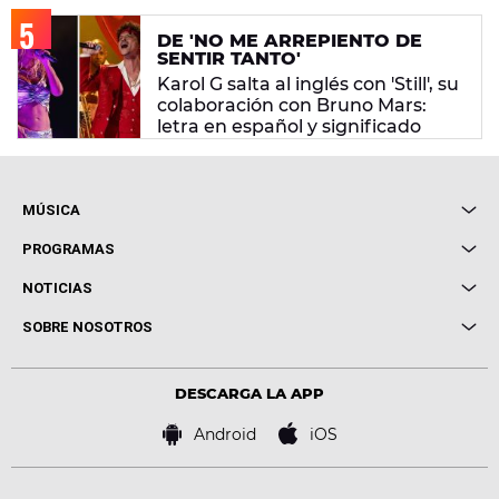
DE 'NO ME ARREPIENTO DE
SENTIR TANTO'
Karol G salta al inglés con 'Still', su
colaboración con Bruno Mars:
letra en español y significado
MÚSICA
Local de Ensayo Europa FM
PROGRAMAS
Entrevistas
Cuerpos especiales
NOTICIAS
Conciertos
Me pones
Novedades
Cine y Televisión
SOBRE NOSOTROS
Locutores Europa FM
Estilo de vida
Política de privacidad
Virales
Advertencia legal
Tecnología
DESCARGA LA APP
Política de cookies
Famosos
Bases de concursos
Android
iOS
Accesibilidad
Configuración de la privacidad