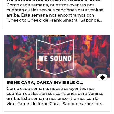
COMING SOON.... ¿CON QUÉ CANCIÓN TE
Como cada semana, nuestros oyentes nos
VIENES ARRIBA?
cuentan cuáles son sus canciones para venirse
arriba. Esta semana nos encontramos con
‘Cheek to Cheek’ de Frank Sinatra, ‘Sabor de
amor’ de Danza Invisible o ‘The Thing We Love’
de Los Coming Soon. ¡Dinos con qué canción te
vienes arriba y déjanos una nota de voz en el
669 061 178!
IRENE CARA, DANZA INVISIBLE O
MALUMA.... ¡TUS CANCIONES PARA VENIRTE
Como cada semana, nuestros oyentes nos
ARRIBA!
cuentan cuáles son sus canciones para venirse
arriba. Esta semana nos encontramos con la
viral ‘Fame’ de Irene Cara, ‘Sabor de amor’ de
Danza Invisible o ‘Corazón’ de Maluma. ¿Con
qué canción te vienes arriba? Déjanos una