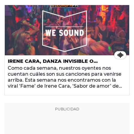
nota de voz en el 669 061 178.
IRENE CARA, DANZA INVISIBLE O
MALUMA.... ¡TUS CANCIONES PARA VENIRTE
Como cada semana, nuestros oyentes nos
ARRIBA!
cuentan cuáles son sus canciones para venirse
arriba. Esta semana nos encontramos con la
viral ‘Fame’ de Irene Cara, ‘Sabor de amor’ de
Danza Invisible o ‘Corazón’ de Maluma. ¿Con
qué canción te vienes arriba? Déjanos una
nota de voz en el 669 061 178.