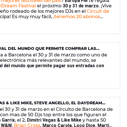
s mejores festivales del país
?
Europa FM
te regala
Dream Festival
el próximo
30 y 31 de marzo
. ¡Vive
ño rodeado de los mejores DJs en el
Circuit de
ticipa! Es muy muy fácil,
¡tenemos 20 abonos
IVAL DEL MUNDO QUE PERMITE COMPRAR LAS
ega a Barcelona el 30 y 31 de marzo como uno de
 electrónica más relevantes del mundo, se
val del mundo que permite pagar sus entradas con
AS & LIKE MIKE, STEVE ANGELLO, EL DAYDREAM
 DE LUJO PARA SU PRIMERA EDICIÓN
el 30 y 31 de marzo en el Circuito de Barcelona de
on mas de 50 Djs top entre los que figuran el
 Garrix
, el 2,
Dimitri Vegas & Like Mike
y hasta 50
,
W&W,
Brian Cross
,
Marco Carola, Loco Dice, Martin