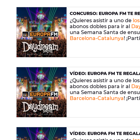
CONCURSO: EUROPA FM TE R
FESTIVAL, ¡YA TENEMOS GAN
¿Quieres asistir a uno de
lo
abonos dobles para ir al
Day
una Semana Santa de ensue
Barcelona-Catalunya
! ¡Par
dobles para repartir!
VÍDEO: EUROPA FM TE REGA
¿Quieres asistir a uno de lo
abonos dobles para ir al
Day
una Semana Santa de ensue
Barcelona-Catalunya
! ¡Par
dobles para repartir!
VÍDEO: EUROPA FM TE REGA