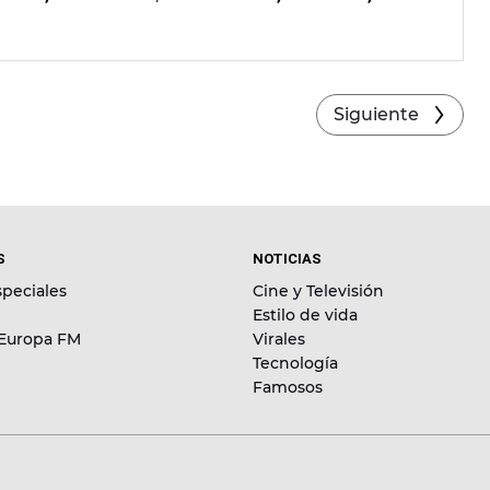
Voorn, Dubfire
etc . Cinco escenarios, una
ferta de ocio nunca vista. Consigue los últimos
u web
o
el Corte Inglés
.
Siguiente
S
NOTICIAS
peciales
Cine y Televisión
Estilo de vida
 Europa FM
Virales
Tecnología
Famosos