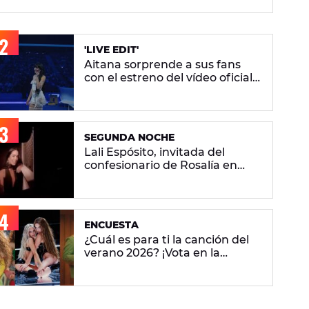
'LIVE EDIT'
Aitana sorprende a sus fans
con el estreno del vídeo oficial
de 'Superestrella'
SEGUNDA NOCHE
Lali Espósito, invitada del
confesionario de Rosalía en
Argentina: "Tanto que se ha
dicho del pueblo argentino...
Mira que fui generosa"
ENCUESTA
¿Cuál es para ti la canción del
verano 2026? ¡Vota en la
encuesta!