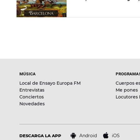
Solveig, Nicky Romero, Joris 
escenografía brutal y una o
abonos para el festival
en s
MÚSICA
PROGRAMA
Local de Ensayo Europa FM
Cuerpos es
Entrevistas
Me pones
Conciertos
Locutores
Novedades
Android
iOS
DESCARGA LA APP