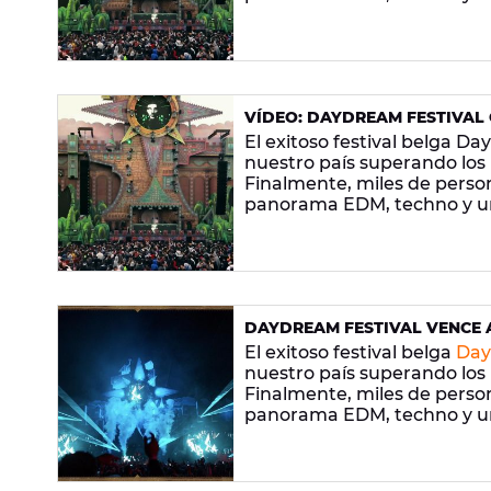
escenarios de ensueño.
VÍDEO: DAYDREAM FESTIVAL 
El exitoso festival belga D
nuestro país superando los
Finalmente, miles de person
panorama EDM, techno y un
escenarios de ensueño.
DAYDREAM FESTIVAL VENCE A
LO ALTO
El exitoso festival belga
Da
nuestro país superando los
Finalmente, miles de person
panorama EDM, techno y un
escenarios de ensueño.