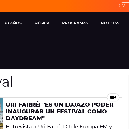
Ver
30 AÑOS
MÚSICA
PROGRAMAS
NOTICIAS
LOCAL DE ENSAYO
CUERPOS
FAMOSOS
EUROPA FM
ESPECIALES
CINE Y TEL
ESTRENOS
ME PONES
VIRALES
al
CONCIERTOS
LOCUTORES EUROPA
FM
ESTILO DE 
NOVEDADES
MUSICALES
URI FARRÉ: "ES UN LUJAZO PODER
ENTREVISTAS
INAUGURAR UN FESTIVAL COMO
REMEMBER EUROPA
DAYDREAM"
FM
Entrevista a Uri Farré, DJ de Europa FM y