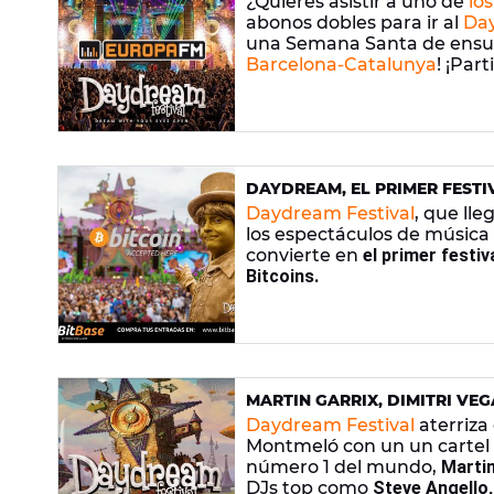
¿Quieres asistir a uno de
lo
abonos dobles para ir al
Day
una Semana Santa de ensue
Barcelona-Catalunya
! ¡Par
dobles para repartir!
DAYDREAM, EL PRIMER FEST
ENTRADAS CON BITCOINS
Daydream Festival
, que ll
los espectáculos de música
convierte en
el primer festi
Bitcoins.
MARTIN GARRIX, DIMITRI VEG
FESTIVAL CIERRA UN CARTEL
Daydream Festival
aterriza 
Montmeló con un un cartel c
número 1 del mundo,
Martin
DJs top como
Steve Angello