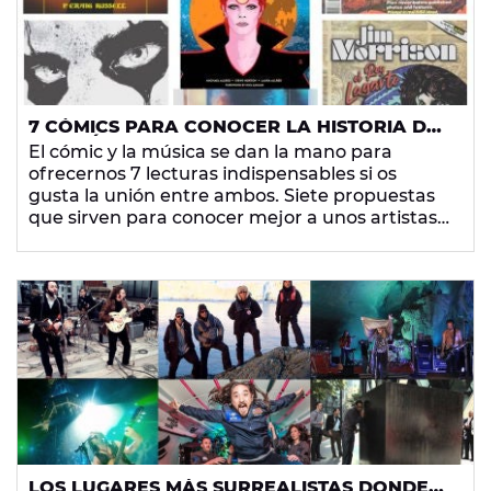
7 CÓMICS PARA CONOCER LA HISTORIA DE
LOS MÚSICOS Y SUS CANCIONES
El cómic y la música se dan la mano para
ofrecernos 7 lecturas indispensables si os
gusta la unión entre ambos. Siete propuestas
que sirven para conocer mejor a unos artistas
legendarios, como son
Alice Cooper
,
Jim
Morrison
o
Johnny Cash
.
LOS LUGARES MÁS SURREALISTAS DONDE