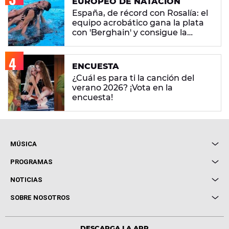
EUROPEO DE NATACIÓN
España, de récord con Rosalía: el
equipo acrobático gana la plata
con 'Berghain' y consigue la
mayor nota de impresión artística
ENCUESTA
¿Cuál es para ti la canción del
verano 2026? ¡Vota en la
encuesta!
MÚSICA
Local de Ensayo Europa FM
PROGRAMAS
Entrevistas
Cuerpos especiales
NOTICIAS
Conciertos
Me pones
Novedades
Cine y Televisión
SOBRE NOSOTROS
Locutores Europa FM
Estilo de vida
Política de privacidad
Virales
Advertencia legal
Tecnología
DESCARGA LA APP