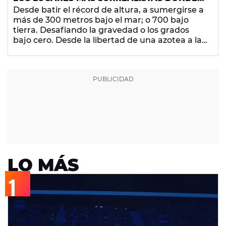
HAN TOCADO ALGUNOS ARTISTAS
Desde batir el récord de altura, a sumergirse a
más de 300 metros bajo el mar; o 700 bajo
tierra. Desafiando la gravedad o los grados
bajo cero. Desde la libertad de una azotea a las
rejas de una cárcel. A continuación te traemos
los lugares más insólitos en los que algunas
bandas y artistas han ofrecido conciertos que
ya forman parte de la historia de la música.
LO MÁS