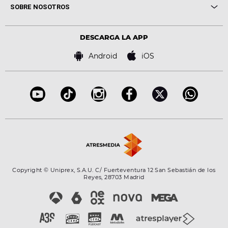
Novedades
Cine y Televisión
SOBRE NOSOTROS
Locutores Europa FM
Estilo de vida
Política de privacidad
Virales
Advertencia legal
Tecnología
DESCARGA LA APP
Política de cookies
Famosos
Bases de concursos
Android
iOS
Accesibilidad
Configuración de la privacidad
Copyright © Uniprex, S.A.U. C/ Fuerteventura 12 San Sebastián de los
Reyes, 28703 Madrid