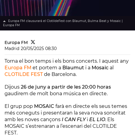
Europa FM clausurará el ClotildeFest con Blaumut, Bulma Beat y Mosaic |
Europa FM
Europa FM
Madrid
20/05/2025 08:30
Torna el bon temps i els bons concerts. I aquest any
Europa FM
et portem a
Blaumut
i a
Mosaic
al
CLOTILDE FEST
de Barcelona.
Dijous
26 de juny a partir de les 20:00 horas
gaudirem de molt bona música en directe.
El grup pop
MOSAIC
farà en directe els seus temes
més coneguts i presentaran la seva nova sonoritat
amb les noves cançons
I CAN FLY
i
EL LIO
. Els
MOSAIC s’estrenaran a l’escenari del CLOTILDE
FEST.