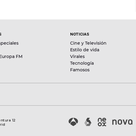
S
NOTICIAS
peciales
Cine y Televisión
Estilo de vida
 Europa FM
Virales
Tecnología
Famosos
entura 12
rid