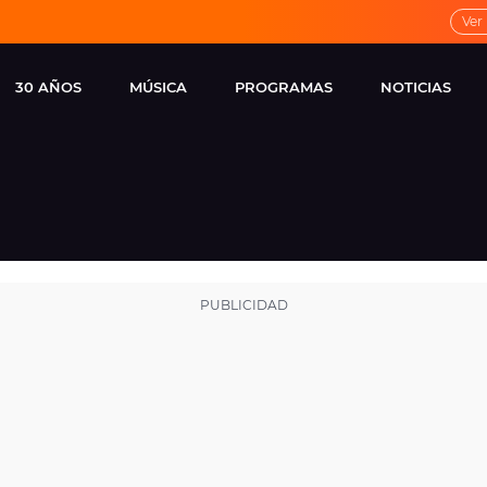
Ver
30 AÑOS
MÚSICA
PROGRAMAS
NOTICIAS
LOCAL DE ENSAYO
CUERPOS
FAMOSOS
EUROPA FM
ESPECIALES
CINE Y TEL
ESTRENOS
ME PONES
VIRALES
CONCIERTOS
LOCUTORES EUROPA
FM
ESTILO DE 
NOVEDADES
MUSICALES
ENTREVISTAS
REMEMBER EUROPA
FM