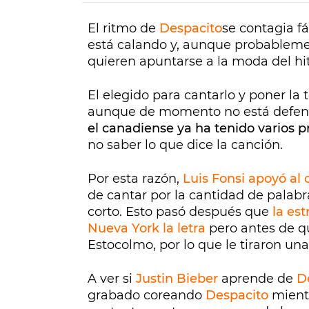
El ritmo de
Despacito
se contagia f
está calando y, aunque probablemen
quieren apuntarse a la moda del hit
El elegido para cantarlo y poner la 
aunque de momento no está defend
el canadiense ya ha tenido varios 
no saber lo que dice la canción.
Por esta razón,
Luis Fonsi apoyó al
de cantar por la cantidad de palab
corto. Esto pasó después que
la es
Nueva York la letra
pero antes de qu
Estocolmo, por lo que le tiraron una
A ver si
Justin Bieber
aprende de
D
grabado coreando
Despacito
mientr