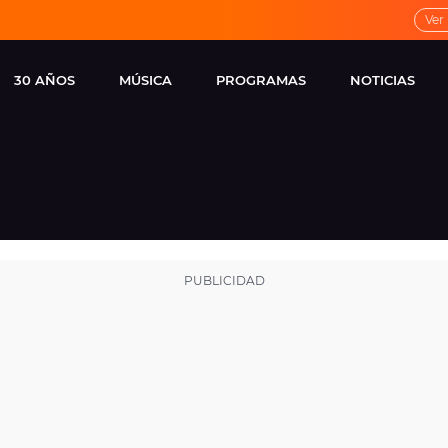
Ver
30 AÑOS
MÚSICA
PROGRAMAS
NOTICIAS
LOCAL DE ENSAYO
CUERPOS
FAMOSOS
EUROPA FM
ESPECIALES
CINE Y TEL
ESTRENOS
ME PONES
VIRALES
CONCIERTOS
LOCUTORES EUROPA
FM
ESTILO DE 
NOVEDADES
MUSICALES
ENTREVISTAS
REMEMBER EUROPA
FM