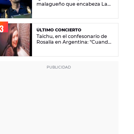
malagueño que encabeza La
Velada Del Año VI de Ibai
Llanos
ÚLTIMO CONCIERTO
Taichu, en el confesonario de
Rosalía en Argentina: "Cuando
vuelvo a mi casa me encuentro
con ropa que no era mía"