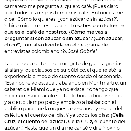
camarero me pregunta si quiero café. ¡Pues claro
que todos los negros tomamos café!. Entonces me
dice: ‘Cómo lo quieres, ¿con azúcar o sin azúcar?’.
‘Chico mira: Tu eres cubano.
Tú sabes bien lo fuerte
que es el café de nosotros. ¿Cómo me vas a
preguntar si con azúcar o sin azúcar? ¡Con azúcar,
chico!”,
contaba divertida en el programa de
entrevistas colombiano
Yo, José Gabriel.
La anécdota se tornó en un grito de guerra gracias
al afán y los aplausos de su público, al que relató la
experiencia a modo de cuento desde el escenario.
"Esa noche yo estaba trabajando en Montmartre, un
cabaret de Miami que ya no existe. Yo tengo que
hacer un espectáculo solita de hora u hora y media,
y a cierto tiempo paro y empiezo a hablar con el
público para que la orquesta descanse y ese, el del
café, fue el cuento del día. Y ya todos los días
: '¡Celia
Cruz, el cuento del azúcar, Celia Cruz, el cuento del
azúcar!
'. Hasta que un día me cansé y dije 'hoy no