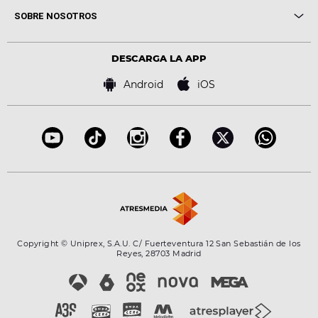
Me pones
Novedades
Cine y Televisión
SOBRE NOSOTROS
Locutores Europa FM
Estilo de vida
Política de privacidad
Virales
Advertencia legal
Tecnología
DESCARGA LA APP
Política de cookies
Famosos
Bases de concursos
Android
iOS
Accesibilidad
Configuración de la privacidad
Copyright © Uniprex, S.A.U. C/ Fuerteventura 12 San Sebastián de los
Reyes, 28703 Madrid