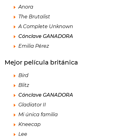
Anora
The Brutalist
A Complete Unknown
Cónclave GANADORA
Emilia Pérez
Mejor película británica
Bird
Blitz
Cónclave GANADORA
Gladiator II
Mi única familia
Kneecap
Lee