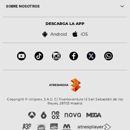
Me pones
Novedades
Cine y Televisión
SOBRE NOSOTROS
Locutores Europa FM
Estilo de vida
Política de privacidad
Virales
Advertencia legal
Tecnología
DESCARGA LA APP
Política de cookies
Famosos
Bases de concursos
Android
iOS
Accesibilidad
Configuración de la privacidad
Copyright © Uniprex, S.A.U. C/ Fuerteventura 12 San Sebastián de los
Reyes, 28703 Madrid