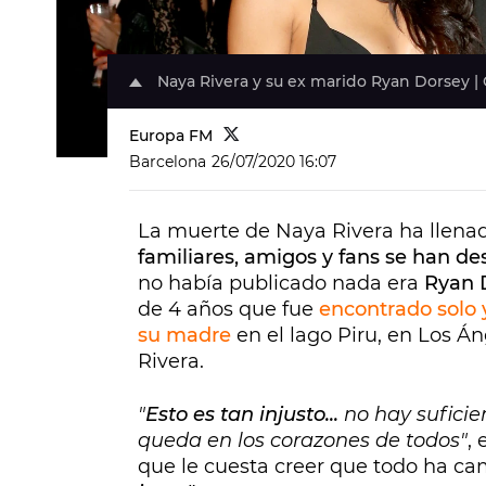
Naya Rivera y su ex marido Ryan Dorsey | 
Europa FM
Barcelona
26/07/2020 16:07
La muerte de Naya Rivera ha llenad
familiares, amigos y fans se han des
no había publicado nada era
Ryan 
de 4 años que fue
encontrado solo 
su madre
en el lago Piru, en Los Án
Rivera.
"
Esto es tan injusto...
no hay suficie
queda en los corazones de todos"
,
que le cuesta creer que todo ha c