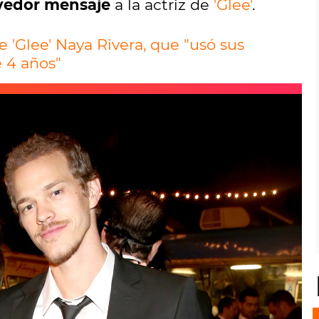
edor mensaje
a la actriz de
'Glee'
.
 'Glee' Naya Rivera, que "usó sus
e 4 años"