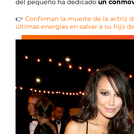
del pequeño ha dedicado
un conmov
👉
Confirman la muerte de la actriz de
últimas energías en salvar a su hijo d