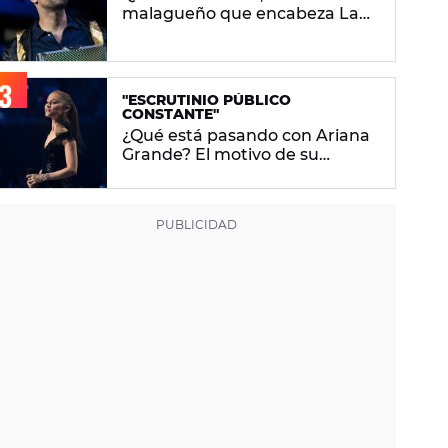
malagueño que encabeza La
Velada Del Año VI de Ibai
Llanos
"ESCRUTINIO PÚBLICO
CONSTANTE"
¿Qué está pasando con Ariana
Grande? El motivo de su
descanso del foco mediático