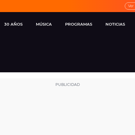
Ver
30 AÑOS
MÚSICA
PROGRAMAS
NOTICIAS
LOCAL DE ENSAYO
CUERPOS
FAMOSOS
EUROPA FM
ESPECIALES
CINE Y TEL
ESTRENOS
ME PONES
VIRALES
CONCIERTOS
LOCUTORES EUROPA
FM
ESTILO DE 
NOVEDADES
MUSICALES
ENTREVISTAS
REMEMBER EUROPA
FM