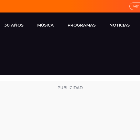
Ver
30 AÑOS
MÚSICA
PROGRAMAS
NOTICIAS
LOCAL DE ENSAYO
CUERPOS
FAMOSOS
EUROPA FM
ESPECIALES
CINE Y TEL
ESTRENOS
ME PONES
VIRALES
CONCIERTOS
LOCUTORES EUROPA
FM
ESTILO DE 
NOVEDADES
MUSICALES
ENTREVISTAS
REMEMBER EUROPA
FM