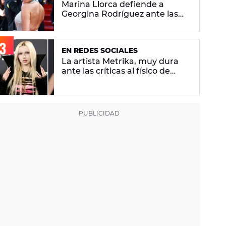
Marina Llorca defiende a
Georgina Rodríguez ante las
críticas de su foto en bikini
EN REDES SOCIALES
La artista Metrika, muy dura
ante las críticas al físico de
Ariana Grande: "¿Tú qué sabes
si tiene un trastorno
alimenticio?"