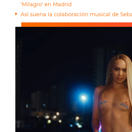
'Milagro' en Madrid
Así suena la colaboración musical de Seba