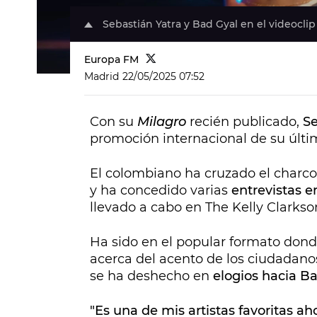
Sebastián Yatra y Bad Gyal en el videoclip
Europa FM
Madrid
22/05/2025 07:52
Con su
Milagro
recién publicado,
Se
promoción internacional de su últ
El colombiano ha cruzado el charco
y ha concedido varias
entrevistas 
llevado a cabo en The Kelly Clarks
Ha sido en el popular formato dond
acerca del acento de los ciudadan
se ha deshecho en
elogios hacia Ba
"Es una de mis artistas favoritas a