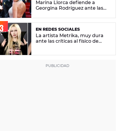
Marina Llorca defiende a
Georgina Rodríguez ante las
críticas de su foto en bikini
EN REDES SOCIALES
La artista Metrika, muy dura
ante las críticas al físico de
Ariana Grande: "¿Tú qué sabes
si tiene un trastorno
alimenticio?"