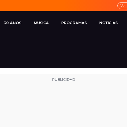
Ver
30 AÑOS
MÚSICA
PROGRAMAS
NOTICIAS
LOCAL DE ENSAYO
CUERPOS
FAMOSOS
EUROPA FM
ESPECIALES
CINE Y TEL
ESTRENOS
ME PONES
VIRALES
CONCIERTOS
LOCUTORES EUROPA
FM
ESTILO DE 
NOVEDADES
MUSICALES
ENTREVISTAS
REMEMBER EUROPA
FM