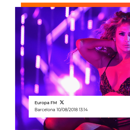
Europa FM
Barcelona
10/08/2018 13:14
Capri
video
Restaurante
Jennife