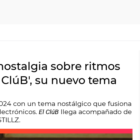
nostalgia sobre ritmos
l ClúB', su nuevo tema
 2024 con un tema nostálgico que fusiona
lectrónicos.
llega acompañado de
El ClúB
STILLZ.