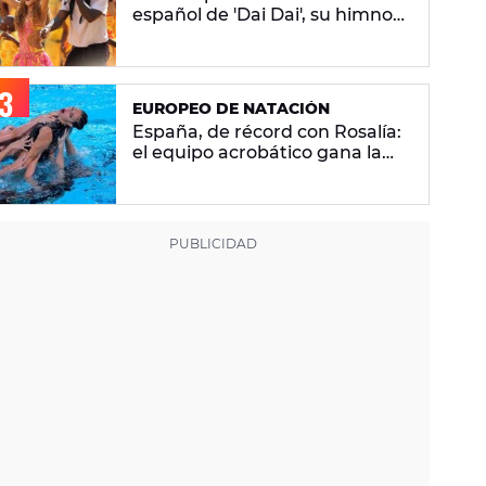
español de 'Dai Dai', su himno
del Mundial 2026 con Burna
Boy
EUROPEO DE NATACIÓN
España, de récord con Rosalía:
el equipo acrobático gana la
plata con 'Berghain' y consigue
la mayor nota de impresión
artística