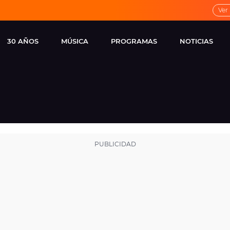
Ver
30 AÑOS
MÚSICA
PROGRAMAS
NOTICIAS
LOCAL DE ENSAYO
CUERPOS
FAMOSOS
EUROPA FM
ESPECIALES
CINE Y TEL
ESTRENOS
ME PONES
VIRALES
CONCIERTOS
LOCUTORES EUROPA
FM
ESTILO DE 
NOVEDADES
MUSICALES
ENTREVISTAS
REMEMBER EUROPA
FM