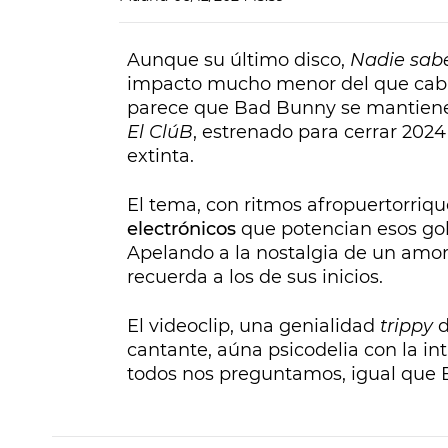
Aunque su último disco,
Nadie sab
impacto mucho menor del que cabría
parece que Bad Bunny se mantiene 
El ClúB
, estrenado para cerrar 202
extinta.
El tema, con ritmos afropuertorriq
electrónicos
que potencian esos gol
Apelando a la nostalgia de un amo
recuerda a los de sus inicios.
El videoclip, una genialidad
trippy
d
cantante, aúna psicodelia con la in
todos nos preguntamos, igual que B