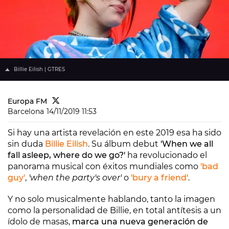
Billie Eilish | GTRES
Europa FM
Barcelona
14/11/2019 11:53
Si hay una artista revelación en este 2019 esa ha sido
sin duda
Billie Eilish
. Su álbum debut
'When we all
fall asleep, where do we go?'
ha revolucionado el
panorama musical con éxitos mundiales como
'bad
guy'
,
'when the party's over'
o
'bury a friend'
.
Y no solo musicalmente hablando, tanto la imagen
como la personalidad de Billie, en total antítesis a un
ídolo de masas,
marca una nueva generación de