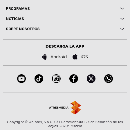
Local de Ensayo Europa FM
PROGRAMAS
Entrevistas
Cuerpos especiales
NOTICIAS
Conciertos
Me pones
Novedades
Cine y Televisión
SOBRE NOSOTROS
Locutores Europa FM
Estilo de vida
Política de privacidad
Virales
Advertencia legal
Tecnología
DESCARGA LA APP
Política de cookies
Famosos
Bases de concursos
Android
iOS
Accesibilidad
Configuración de la privacidad
Copyright © Uniprex, S.A.U. C/ Fuerteventura 12 San Sebastián de los
Reyes, 28703 Madrid