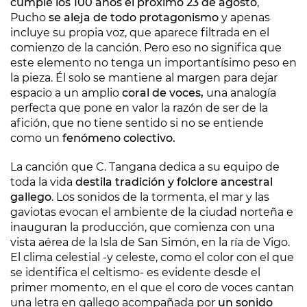
cumple los 100 años el próximo 23 de agosto
,
Pucho
se aleja de todo protagonismo
y apenas
incluye su propia voz, que aparece filtrada en el
comienzo de la canción. Pero eso no significa que
este elemento no tenga un importantísimo peso en
la pieza. Él solo se mantiene al margen para dejar
espacio a un amplio
coral de voces,
una analogía
perfecta que pone en valor la razón de ser de la
afición, que no tiene sentido si no se entiende
como un
fenómeno colectivo.
La canción que C. Tangana dedica a su equipo de
toda la vida
destila tradición y folclore ancestral
gallego
. Los sonidos de la tormenta, el mar y las
gaviotas evocan el ambiente de la ciudad norteña e
inauguran la producción, que comienza con una
vista aérea de la Isla de San Simón, en la ría de Vigo.
El clima celestial -y celeste, como el color con el que
se identifica el celtismo- es evidente desde el
primer momento, en el que el coro de voces cantan
una letra en gallego acompañada por
un sonido