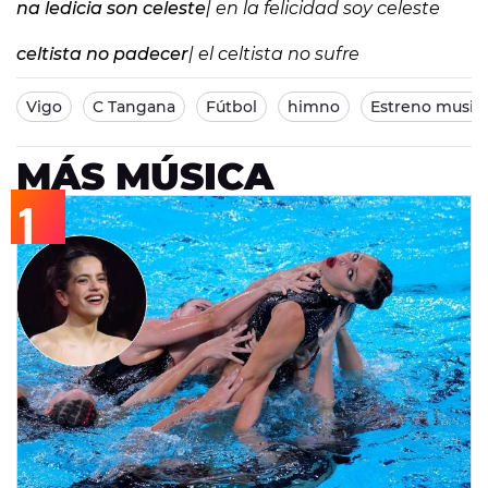
na ledicia son celeste
| en la felicidad soy celeste
celtista no padecer
| el celtista no sufre
Vigo
C Tangana
Fútbol
himno
Estreno musica
MÁS MÚSICA