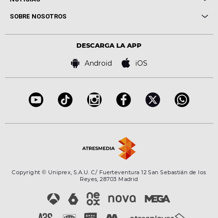
Conciertos
Me pones
Novedades
Cine y Televisión
SOBRE NOSOTROS
Locutores Europa FM
Estilo de vida
Política de privacidad
Virales
Advertencia legal
Tecnología
DESCARGA LA APP
Política de cookies
Famosos
Bases de concursos
Android
iOS
Accesibilidad
Configuración de la privacidad
Copyright © Uniprex, S.A.U. C/ Fuerteventura 12 San Sebastián de los
Reyes, 28703 Madrid