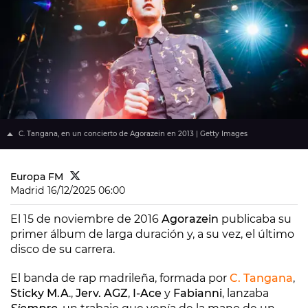
C. Tangana, en un concierto de Agorazein en 2013 | Getty Images
Europa FM
Madrid
16/12/2025 06:00
El 15 de noviembre de 2016
Agorazein
publicaba su
primer álbum de larga duración y, a su vez, el último
disco de su carrera.
El banda de rap madrileña, formada por
C. Tangana
,
Sticky M.A
.,
Jerv. AGZ
,
I-Ace
y
Fabianni
, lanzaba