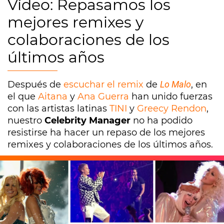
Vídeo: Repasamos los
mejores remixes y
colaboraciones de los
últimos años
Después de
escuchar el remix
de
Lo Malo
, en
el que
Aitana
y
Ana Guerra
han unido fuerzas
con las artistas latinas
TINI
y
Greecy Rendon
,
nuestro
Celebrity Manager
no ha podido
resistirse ha hacer un repaso de los mejores
remixes y colaboraciones de los últimos años.