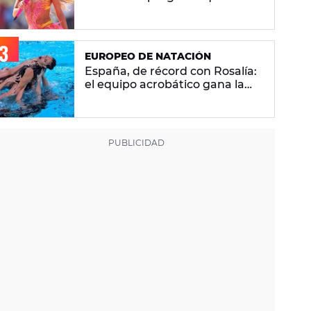
se hacen sobre la versión en
español
EUROPEO DE NATACIÓN
España, de récord con Rosalía:
el equipo acrobático gana la
plata con 'Berghain' y consigue
la mayor nota de impresión
artística