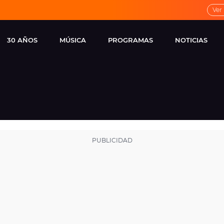
Ver
30 AÑOS
MÚSICA
PROGRAMAS
NOTICIAS
LOCAL DE ENSAYO
CUERPOS
FAMOSOS
EUROPA FM
ESPECIALES
CINE Y TEL
ESTRENOS
ME PONES
VIRALES
CONCIERTOS
LOCUTORES EUROPA
FM
ESTILO DE 
NOVEDADES
MUSICALES
ENTREVISTAS
REMEMBER EUROPA
FM