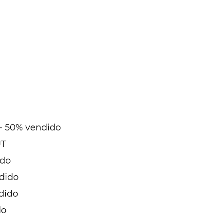
) - 50% vendido
UT
ido
dido
ndido
do