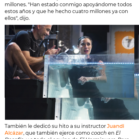
millones. "Han estado conmigo apoyándome todos
estos años y que he hecho cuatro millones ya con
ellos", dijo.
También le dedicó su hito a su instructor
Juandi
Alcázar
, que también ejerce como
coach
en
El