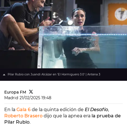
Pilar Rubio con Juandi Alcázar en 'El Hormiguero 3.0' | Antena 3
Europa FM
Madrid
21/02/2025 19:48
En la
Gala 6
de la quinta edición de
El Desafío
,
Roberto Brasero
dijo que la apnea era
la prueba de
Pilar Rubio
.