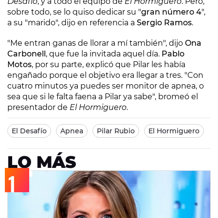
Desafío
, y a todo el equipo de
El Hormiguero
. Pero,
sobre todo, se lo quiso dedicar su "
gran número 4
",
a su "marido", dijo en referencia a
Sergio Ramos
.
"Me entran ganas de llorar a mí también", dijo
Ona
Carbonell
, que fue la invitada aquel día.
Pablo
Motos
, por su parte, explicó que Pilar les había
engañado porque el objetivo era llegar a tres. "Con
cuatro minutos ya puedes ser monitor de apnea, o
sea que si le falta faena a Pilar ya sabe", bromeó el
presentador de
El Hormiguero
.
El Desafío
Apnea
Pilar Rubio
El Hormiguero
LO MÁS