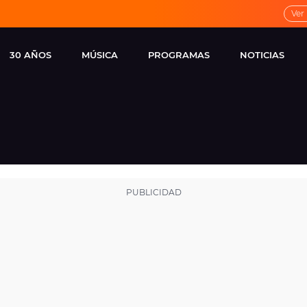
Ver
30 AÑOS
MÚSICA
PROGRAMAS
NOTICIAS
LOCAL DE ENSAYO
CUERPOS
FAMOSOS
EUROPA FM
ESPECIALES
CINE Y TEL
ESTRENOS
ME PONES
VIRALES
CONCIERTOS
LOCUTORES EUROPA
FM
ESTILO DE 
NOVEDADES
MUSICALES
ENTREVISTAS
REMEMBER EUROPA
FM