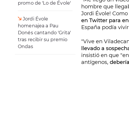
promo de 'Lo de Évole'
hombre que llegab
Jordi Évole! Como
Jordi Évole
en Twitter para en
homenajea a Pau
España podía vivir"
Donés cantando 'Grita'
tras recibir su premio
"Vive en Viladeca
Ondas
llevado a sospech
insistió en que "e
antígenos,
deberí