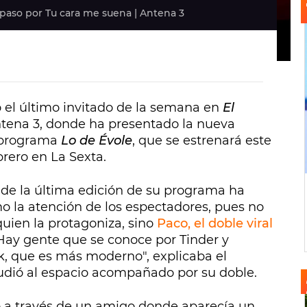
paso por Tu cara me suena | Antena 3
 el último invitado de la semana en
El
tena 3, donde ha presentado la nueva
 programa
Lo de Évole
, que se estrenará este
rero en La Sexta.
 de la última edición de su programa ha
 la atención de los espectadores, pues no
 quien la protagoniza, sino
Paco, el doble viral
"Hay gente que se conoce por Tinder y
k, que es más moderno", explicaba el
cudió al espacio acompañado por su doble.
o a través de un amigo donde aparecía un