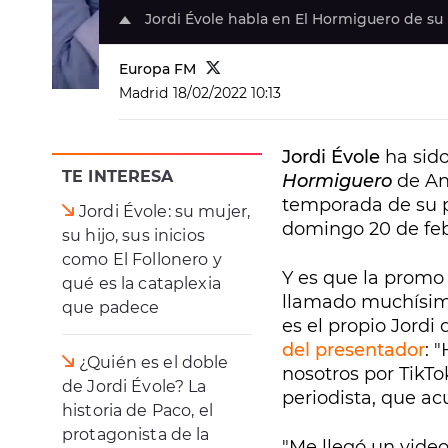
Jordi Évole habla en El Hormiguero de su 
Europa FM
Madrid
18/02/2022 10:13
Jordi Évole
ha sido
TE INTERESA
Hormiguero
de An
temporada de su
Jordi Évole: su mujer,
domingo 20 de feb
su hijo, sus inicios
como El Follonero y
Y es que la promo
qué es la cataplexia
llamado muchísimo
que padece
es el propio Jordi
del presentador
: 
¿Quién es el doble
nosotros por TikTo
de Jordi Évole? La
periodista, que a
historia de Paco, el
protagonista de la
"Me llegó un vide