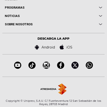
Local de Ensayo Europa FM
PROGRAMAS
Entrevistas
Cuerpos especiales
NOTICIAS
Conciertos
Me pones
Novedades
Cine y Televisión
SOBRE NOSOTROS
Locutores Europa FM
Estilo de vida
Política de privacidad
Virales
Advertencia legal
Tecnología
DESCARGA LA APP
Política de cookies
Famosos
Bases de concursos
Android
iOS
Accesibilidad
Configuración de la privacidad
Copyright © Uniprex, S.A.U. C/ Fuerteventura 12 San Sebastián de los
Reyes, 28703 Madrid