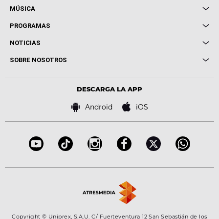
MÚSICA
Local de Ensayo Europa FM
PROGRAMAS
Entrevistas
Cuerpos especiales
NOTICIAS
Conciertos
Me pones
Novedades
Cine y Televisión
SOBRE NOSOTROS
Locutores Europa FM
Estilo de vida
Política de privacidad
Virales
Advertencia legal
Tecnología
DESCARGA LA APP
Política de cookies
Famosos
Bases de concursos
Android
iOS
Accesibilidad
Configuración de la privacidad
Copyright © Uniprex, S.A.U. C/ Fuerteventura 12 San Sebastián de los