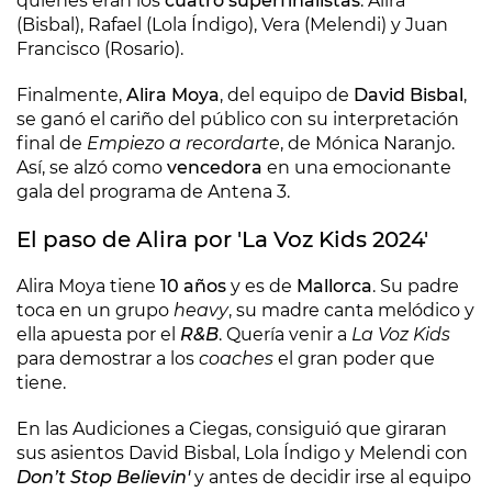
quiénes eran los
cuatro superfinalistas
: Alira
(Bisbal), Rafael (Lola Índigo), Vera (Melendi) y Juan
Francisco (Rosario).
Finalmente,
Alira Moya
, del equipo de
David Bisbal
,
se ganó el cariño del público con su interpretación
final de
Empiezo a recordarte
, de Mónica Naranjo.
Así, se alzó como
vencedora
en una emocionante
gala del programa de Antena 3.
El paso de Alira por 'La Voz Kids 2024'
Alira Moya tiene
10 años
y es de
Mallorca
. Su padre
toca en un grupo
heavy
, su madre canta melódico y
ella apuesta por el
R&B
. Quería venir a
La Voz Kids
para demostrar a los
coaches
el gran poder que
tiene.
En las Audiciones a Ciegas, consiguió que giraran
sus asientos David Bisbal, Lola Índigo y Melendi con
Don’t Stop Believin'
y antes de decidir irse al equipo