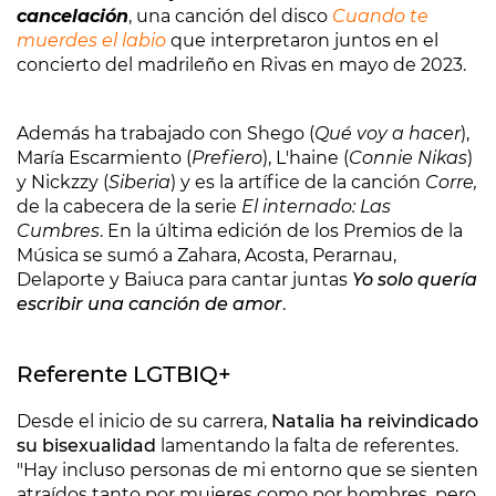
cancelación
, una canción del disco
Cuando te
muerdes el labio
que interpretaron juntos en el
concierto del madrileño en Rivas en mayo de 2023.
Además ha trabajado con Shego (
Qué voy a hacer
),
María Escarmiento (
Prefiero
), L'haine (
Connie Nikas
)
y Nickzzy (
Siberia
) y es la artífice de la canción
Corre,
de la cabecera de la serie
El internado: Las
Cumbres
. En la última edición de los Premios de la
Música se sumó a Zahara, Acosta, Perarnau,
Delaporte y Baiuca para cantar juntas
Yo solo quería
escribir una canción de amor
.
Referente LGTBIQ+
Desde el inicio de su carrera,
Natalia ha reivindicado
su bisexualidad
lamentando la falta de referentes.
"Hay incluso personas de mi entorno que se sienten
atraídos tanto por mujeres como por hombres, pero