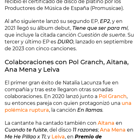
recibió el certificado de disco de platino por los
Productores de Música de España (Promusicae).
Al año siguiente lanzó su segundo EP,
EP2
, y en
2021 llegó su álbum debut,
Tiene que ser para mí
,
que incluye la citada canción
Cuestión de suerte
. Su
tercer y último EP es
DURO
, lanzado en septiembre
de 2023 con cinco canciones.
Colaboraciones con Pol Granch, Aitana,
Ana Mena y Leiva
El primer gran éxito de Natalia Lacunza fue en
compañía y tras este llegaron otras sonadas
colaboraciones. En 2020 lanzó junto a
Pol Granch
,
su entonces pareja con quien protagonizó una
una
polémica ruptura
, la canción
En llamas
.
La cantante ha cantado también con
Aitana
en
Cuando te fuiste
, del disco
11 razones
;
Ana Mena
en
Me He Pillao x Ti
; y
Leiva
, en
Premio de