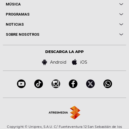
MÚSICA
Local de Ensayo Europa FM
PROGRAMAS
Entrevistas
Cuerpos especiales
NOTICIAS
Conciertos
Me pones
Novedades
Cine y Televisión
SOBRE NOSOTROS
Locutores Europa FM
Estilo de vida
Política de privacidad
Virales
Advertencia legal
Tecnología
DESCARGA LA APP
Política de cookies
Famosos
Bases de concursos
Android
iOS
Accesibilidad
Configuración de la privacidad
Copyright © Uniprex, S.A.U. C/ Fuerteventura 12 San Sebastián de los