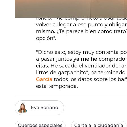
pasándotelo por el arco del triunfo
dicho a la recién estrenada estaci
fondo. "Me comprometo a usar todas
volver a llegar a ese punto
y obliga
mismo.
¿Te parece bien como trato
opción".
"Dicho esto, estoy muy contenta p
a pasar juntos
ya me he comprado t
citas.
He sacado el ventilador del ar
litros de gazpachito", ha terminado
García
todos los datos sobre los ba
esta temporada.
Eva Soriano
Cuerpos especiales
Carta a la ciudadanía