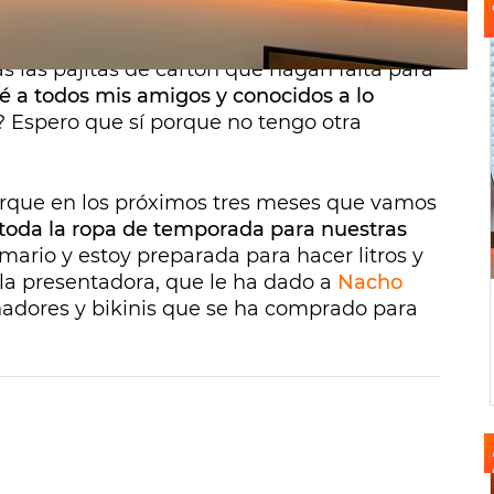
, pero de verdad que lo necesitamos", le ha
ón en una carta con
El Fary
como música de
 las pajitas de cartón que hagan falta para
ré a todos mis amigos y conocidos a lo
? Espero que sí porque no tengo otra
orque en los próximos tres meses que vamos
oda la ropa de temporada para nuestras
mario y estoy preparada para hacer litros y
 la presentadora, que le ha dado a
Nacho
ñadores y bikinis que se ha comprado para