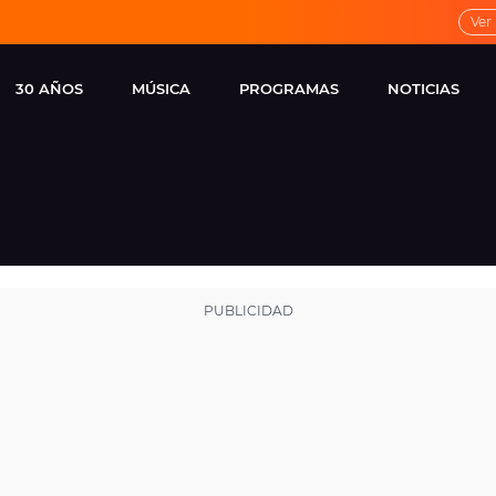
Ver
30 AÑOS
MÚSICA
PROGRAMAS
NOTICIAS
LOCAL DE ENSAYO
CUERPOS
FAMOSOS
EUROPA FM
ESPECIALES
CINE Y TEL
ESTRENOS
ME PONES
VIRALES
CONCIERTOS
LOCUTORES EUROPA
FM
ESTILO DE 
NOVEDADES
MUSICALES
ENTREVISTAS
REMEMBER EUROPA
FM