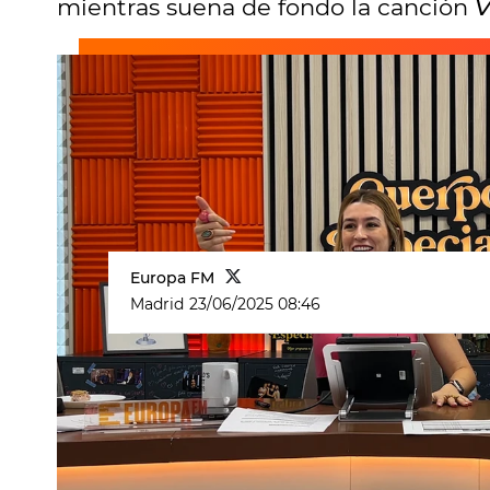
mientras suena de fondo la canción
V
Europa FM
Madrid
23/06/2025 08:46
La
Carta a la ciudadanía
de este l
verano. Es
23 de junio
y
el calor apr
todo de su parte para evitar que lo
"Por favor,
no subas de 40 grados.
S