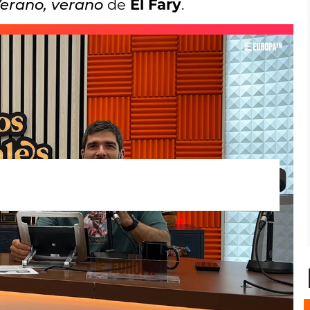
erano, verano
de
El Fary
.
unes en
Cuerpos especiales
es para el
ieta pero
Eva Soriano
está dispuesta a poner
s termómetros se disparen.
é que no va a pasar, que llevas años