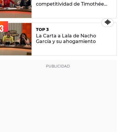
competitividad de Timothée
Chalamet: "Lo bueno de los
juegos es ganar"
TOP 3
La Carta a Lala de Nacho
García y su ahogamiento