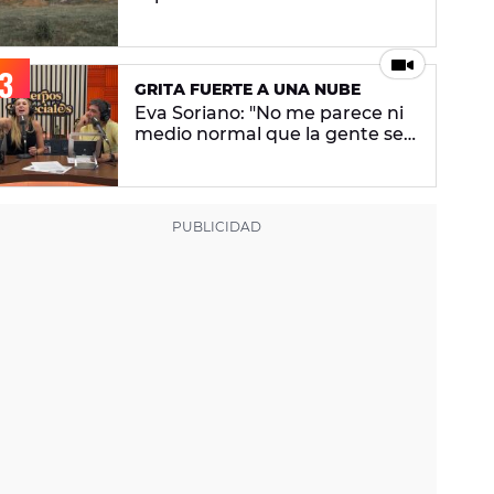
cuarta semana de 'Pueblos
especiales' - ENCUESTA
CERRADA
GRITA FUERTE A UNA NUBE
Eva Soriano: "No me parece ni
medio normal que la gente se
enfade porque digo que no
ligo"