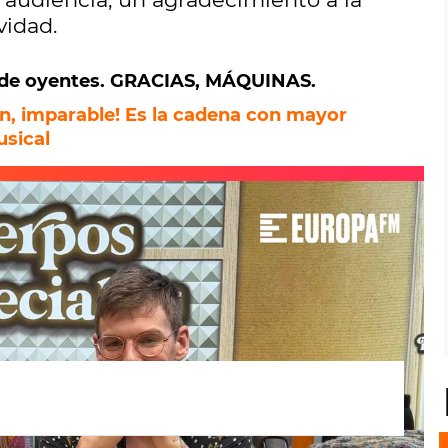
vidad.
 de oyentes. GRACIAS, MÁQUINAS.
n, imparable! Es la cadena con mayor
usical