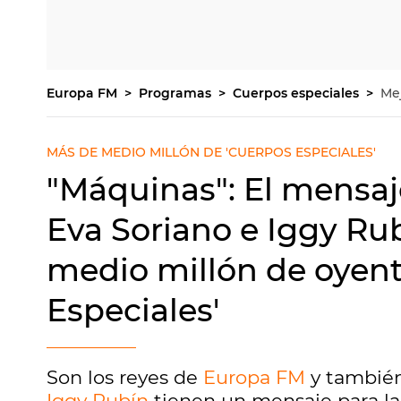
Europa FM
Programas
Cuerpos especiales
Me
MÁS DE MEDIO MILLÓN DE 'CUERPOS ESPECIALES'
"Máquinas": El mensa
Eva Soriano e Iggy Rub
medio millón de oyent
Especiales'
Son los reyes de
Europa FM
y también
Iggy Rubín
tienen un mensaje para la