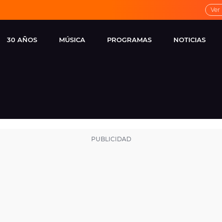
Ver
30 AÑOS
MÚSICA
PROGRAMAS
NOTICIAS
LOCAL DE ENSAYO
CUERPOS
FAMOSOS
EUROPA FM
ESPECIALES
CINE Y TEL
ESTRENOS
ME PONES
VIRALES
CONCIERTOS
LOCUTORES EUROPA
FM
ESTILO DE 
NOVEDADES
MUSICALES
ENTREVISTAS
REMEMBER EUROPA
FM