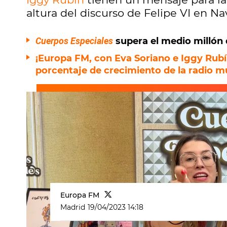
altura del discurso de Felipe VI en Na
Cuerpos Especiales
supera el medio millón
¡Europa FM, con Eva Soriano e Iggy Rubí
porcentaje de crecimiento de la radio m
Europa FM
Madrid
19/04/2023 14:18