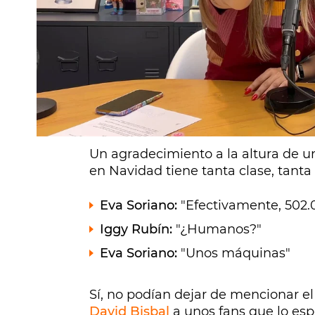
Medio millón de gracias para más 
Especiales
suma nuevos miembros 
Europa FM.
Eva Soriano
e
Iggy Rubín,
los jefes
en una especie de Felipe y Letizia
p
medio millón de oyentes en
la últ
Un agradecimiento a la altura de un
en Navidad tiene tanta clase, tanta
Eva Soriano:
"Efectivamente, 502.0
Iggy Rubín:
"¿Humanos?"
Eva Soriano:
"Unos máquinas"
Sí, no podían dejar de mencionar el
David Bisbal
a unos fans que lo esp