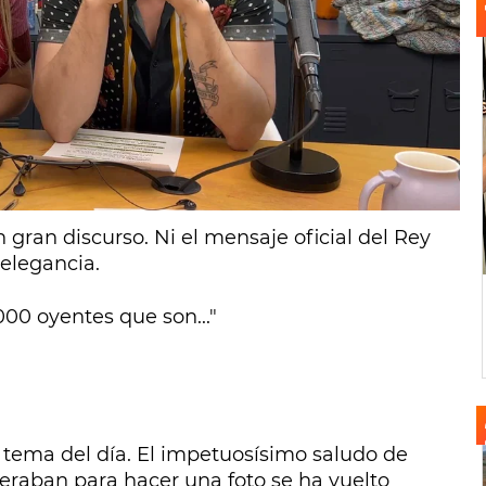
de medio millón de oyentes.
Cuerpos
a su crew en
el antimorning show de
 de las mañanas, han querido
transformase
ara compartir su emoción por superar el
ima oleada del EGM.
 gran discurso. Ni el mensaje oficial del Rey
 elegancia.
00 oyentes que son..."
 tema del día. El impetuosísimo saludo de
eraban para hacer una foto se ha vuelto