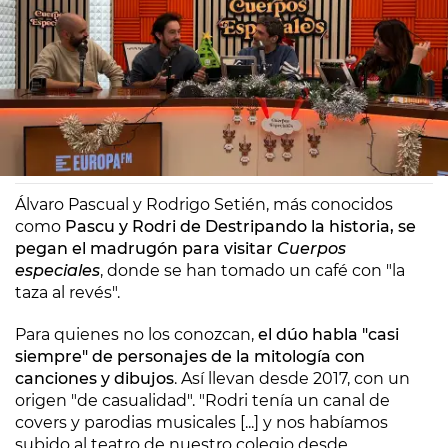
Europa FM
Madrid
19/12/2025 10:29
Álvaro Pascual y Rodrigo Setién, más conocidos
como
Pascu y Rodri de Destripando la historia, se
pegan el madrugón para visitar
Cuerpos
especiales
, donde se han tomado un café con "la
taza al revés".
Para quienes no los conozcan,
el dúo habla "casi
siempre" de personajes de la mitología con
canciones y dibujos
. Así llevan desde 2017, con un
origen "de casualidad". "Rodri tenía un canal de
covers y parodias musicales [...] y nos habíamos
subido al teatro de nuestro colegio desde