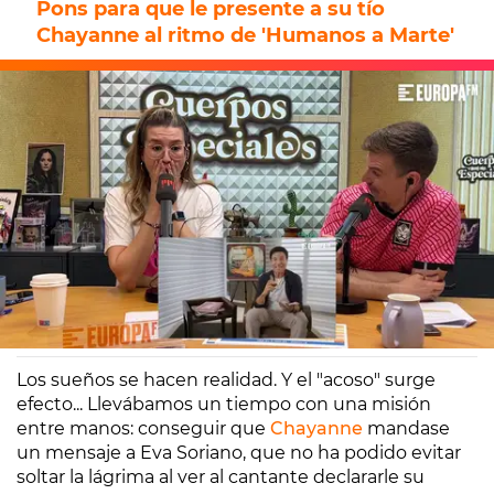
Pons para que le presente a su tío
Chayanne al ritmo de 'Humanos a Marte'
Europa FM
Madrid
26/05/2023 09:50
Los sueños se hacen realidad. Y el "acoso" surge
efecto... Llevábamos un tiempo con una misión
entre manos: conseguir que
Chayanne
mandase
un mensaje a Eva Soriano, que no ha podido evitar
soltar la lágrima al ver al cantante declararle su