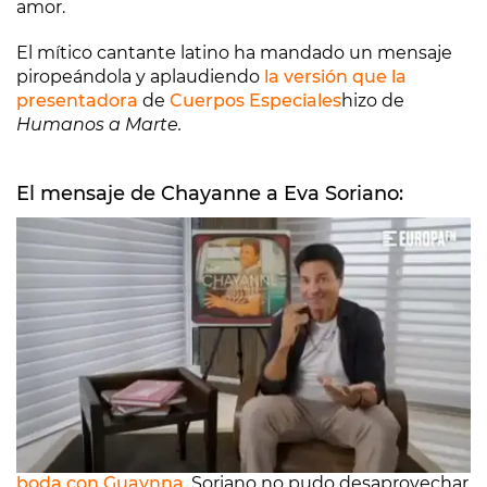
amor.
El mítico cantante latino ha mandado un mensaje
piropeándola y aplaudiendo
la versión que la
presentadora
de
Cuerpos Especiales
hizo de
Humanos a Marte.
El mensaje de Chayanne a Eva Soriano:
Lleva enamorada de él desde su adolescencia y
cuando
Lele Pons
visitó Cuerpos Especiales tras
su
boda con Guaynna
, Soriano no pudo desaprovechar