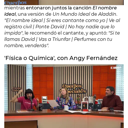
y por eso, en su visita al programa, le pidió ayuda
mientras
entonaron juntos la canción
El nombre
ideal
, una versión de
Un Mundo Ideal
de
Aladdín
.
"El nombre ideal | Si eres cantante como yo | Ve al
registro civil | Ponte David | No hay nadie que lo
impida"
, le recomendó el cantante, y apuntó:
"Si te
llamas David | Vas a Triunfar | Perfumes con tu
nombre, venderás".
'Física o Química', con Angy Fernández
La canción de la cabecera de
Física o Química
sirvió
para que Eva Soriano y Angy Fernández diesen voz