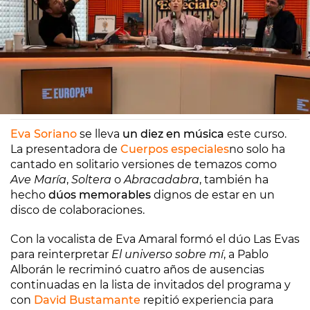
Europa FM
Madrid
21/07/2025 09:15
Eva Soriano
se lleva
un diez en música
este curso.
La presentadora de
Cuerpos especiales
no solo ha
cantado en solitario versiones de temazos como
Ave María
,
Soltera
o
Abracadabra
, también ha
hecho
dúos memorables
dignos de estar en un
disco de colaboraciones.
Con la vocalista de Eva Amaral formó el dúo Las Evas
para reinterpretar
El universo sobre mí
, a Pablo
Alborán le recriminó cuatro años de ausencias
continuadas en la lista de invitados del programa y
con
David Bustamante
repitió experiencia para