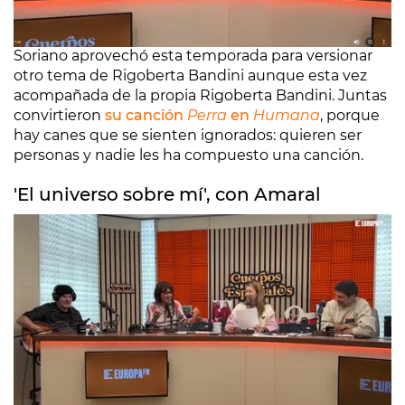
Tras convertir
su canción
Ay Mamá
en
Ay Ganar
en
la primera temporada de
Cuerpos especiales
, Eva
Soriano aprovechó esta temporada para versionar
otro tema de Rigoberta Bandini aunque esta vez
acompañada de la propia Rigoberta Bandini. Juntas
convirtieron
su canción
Perra
en
Humana
, porque
hay canes que se sienten ignorados: quieren ser
personas y nadie les ha compuesto una canción.
'El universo sobre mí', con Amaral
Amaral tiene una canción que se llama
El universo