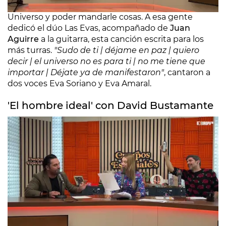
sobre mí
y hay gente que quiere estar sobre el
Universo y poder mandarle cosas. A esa gente
dedicó el dúo Las Evas, acompañado de
Juan
Aguirre
a la guitarra, esta canción escrita para los
más turras.
"Sudo de ti | déjame en paz | quiero
decir
|
el universo no es para ti | no me tiene que
importar | Déjate ya de manifestaron"
, cantaron a
dos voces Eva Soriano y Eva Amaral.
'El hombre ideal' con David Bustamante
Eva Soriano quiere triunfar como David Bustamante