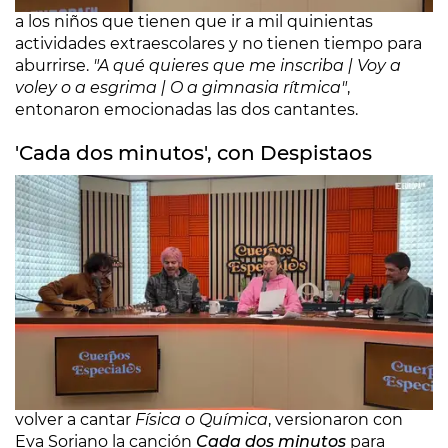
a los niños que tienen que ir a mil quinientas
actividades extraescolares y no tienen tiempo para
aburrirse.
"A qué quieres que me inscriba | Voy a
voley o a esgrima | O a gimnasia rítmica"
,
entonaron emocionadas las dos cantantes.
'Cada dos minutos', con Despistaos
Los Despistaos
estuvieron en el programa después
de la visita de Angy Fernández y, como ya no iban a
volver a cantar
Física o Química
, versionaron con
Eva Soriano la canción
Cada dos minutos
para