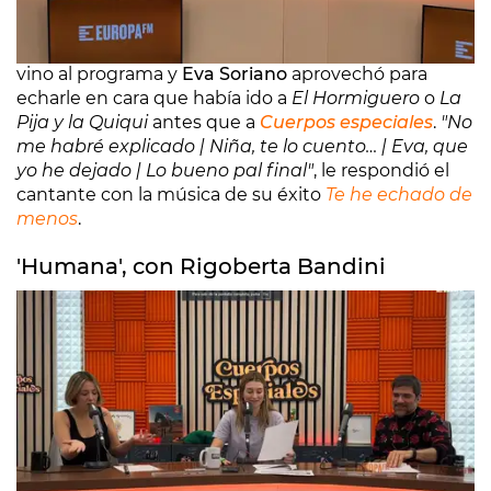
Después de cuatro temporadas sin pisar el estudio,
un buen día del mes de marzo
Pablo Alborán
se
vino al programa y
Eva Soriano
aprovechó para
echarle en cara que había ido a
El Hormiguero
o
La
Pija y la Quiqui
antes que a
Cuerpos especiales
.
"No
me habré explicado | Niña, te lo cuento… | Eva, que
yo he dejado | Lo bueno pal final"
, le respondió el
cantante con la música de su éxito
Te he echado de
menos
.
'Humana', con Rigoberta Bandini