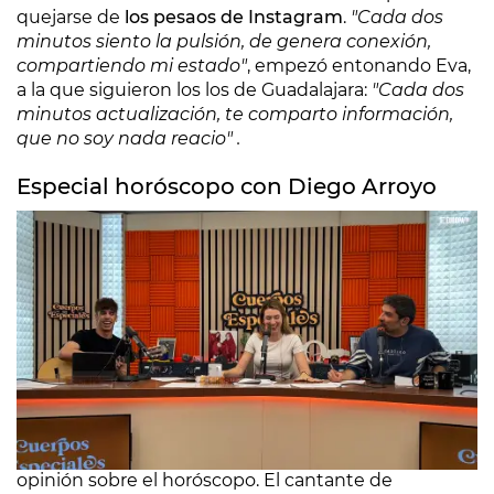
quejarse de
los pesaos de Instagram
.
"Cada dos
minutos siento la pulsión, de genera conexión,
compartiendo mi estado"
, empezó entonando Eva,
a la que siguieron los los de Guadalajara:
"Cada dos
minutos actualización, te comparto información,
que no soy nada reacio" .
Especial horóscopo con Diego Arroyo
La única canción con música original es la de
Eva
Soriano y Diego Arroyo
, que no comparten su
opinión sobre el horóscopo. El cantante de