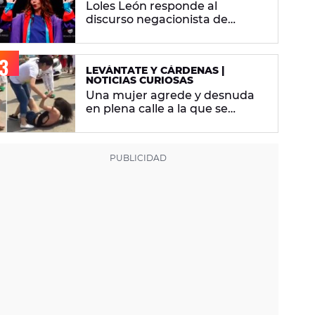
Loles León responde al
discurso negacionista de
Victoria Abril: "Ni el paso de los
años le quitan la tontería"
LEVÁNTATE Y CÁRDENAS |
NOTICIAS CURIOSAS
Una mujer agrede y desnuda
en plena calle a la que se
supone que es la amante de su
marido