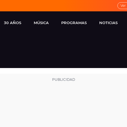
Ver
30 AÑOS
MÚSICA
PROGRAMAS
NOTICIAS
LOCAL DE ENSAYO
CUERPOS
FAMOSOS
EUROPA FM
ESPECIALES
CINE Y TEL
ESTRENOS
ME PONES
VIRALES
CONCIERTOS
LOCUTORES EUROPA
FM
ESTILO DE 
NOVEDADES
MUSICALES
ENTREVISTAS
REMEMBER EUROPA
FM