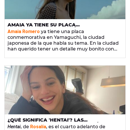
AMAIA YA TIENE SU PLACA
CONMEMORATIVA EN JAPÓN
Amaia Romero
ya tiene una placa
conmemorativa en Yamaguchi, la ciudad
japonesa de la que habla su tema. En la ciudad
han querido tener un detalle muy bonito con
ella, que le ha hecho especial ilusión. Su
próximo disco estará disponible el 13 de mayo.
¿QUÉ SIGNIFICA 'HENTAI'? LAS
REFERENCIAS DE LA NUEVA CANCIÓN DE
Hentai
, de
Rosalía
, es el cuarto adelanto de
ROSALÍA