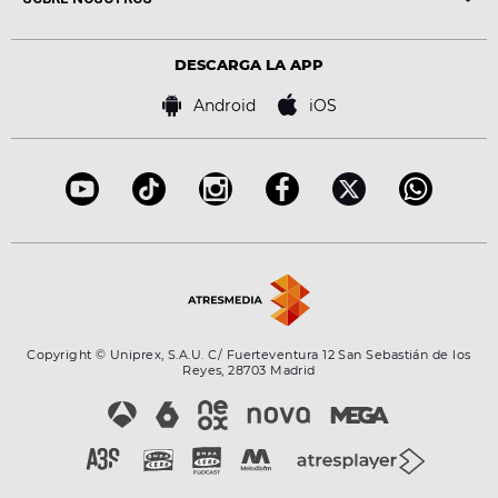
Locutores Europa FM
Estilo de vida
Política de privacidad
Virales
Advertencia legal
Tecnología
DESCARGA LA APP
Política de cookies
Famosos
Bases de concursos
Android
iOS
Accesibilidad
Configuración de la privacidad
Copyright © Uniprex, S.A.U. C/ Fuerteventura 12 San Sebastián de los
Reyes, 28703 Madrid