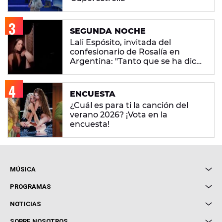
SEGUNDA NOCHE
Lali Espósito, invitada del
confesionario de Rosalía en
Argentina: "Tanto que se ha dicho
del pueblo argentino... Mira que
fui generosa"
ENCUESTA
¿Cuál es para ti la canción del
verano 2026? ¡Vota en la
encuesta!
MÚSICA
Local de Ensayo Europa FM
PROGRAMAS
Entrevistas
Cuerpos especiales
NOTICIAS
Conciertos
Me pones
Novedades
Cine y Televisión
SOBRE NOSOTROS