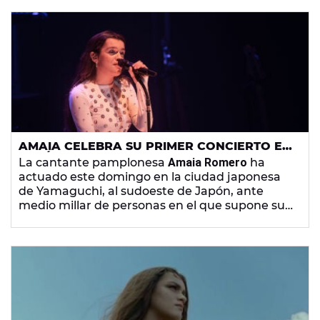
videoclip. Además, la catalana se ha
encontrado allí con el
youtuber
YoSoyFlex, con
quien ha visitado tiendas
otaku
, un restaurante
y un club de fiesta.
AMAIA CELEBRA SU PRIMER CONCIERTO EN
JAPÓN, EN LA CIUDAD JAPONESA DE
La cantante pamplonesa
Amaia Romero
ha
YAMAGUCHI
actuado este domingo en la ciudad japonesa
de Yamaguchi, al sudoeste de Japón, ante
medio millar de personas en el que supone su
primer concierto en el país asiático
, con motivo
de la festividad de San Francisco Javier.