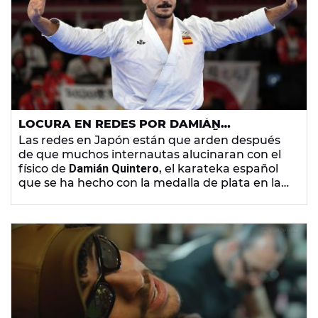
LOCURA EN REDES POR DAMIÁN
QUINTERO, EL KARATEKA ESPAÑOL QUE
Las redes en Japón están que arden después
ENAMORA A JAPÓN: "QUÉ GUAPO"
de que muchos internautas alucinaran con el
físico de
Damián Quintero
, el karateka español
que se ha hecho con la medalla de plata en la
categoría de kata en estos
Juegos Olímpicos
.