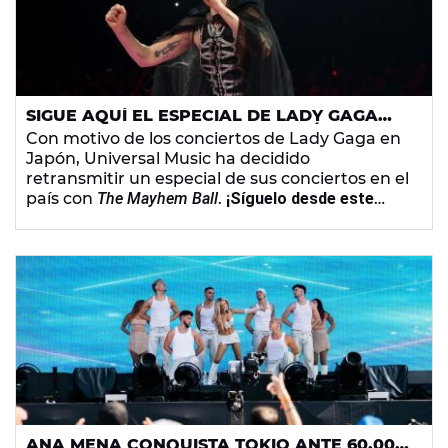
SIGUE AQUÍ EL ESPECIAL DE LADY GAGA
SOBRE SUS CONCIERTOS EN JAPÓN
Con motivo de los conciertos de Lady Gaga en
Japón, Universal Music ha decidido
retransmitir un especial de sus conciertos en el
país con
The Mayhem Ball
.
¡Síguelo desde este
artículo!
ANA MENA CONQUISTA TOKIO ANTE 60.000