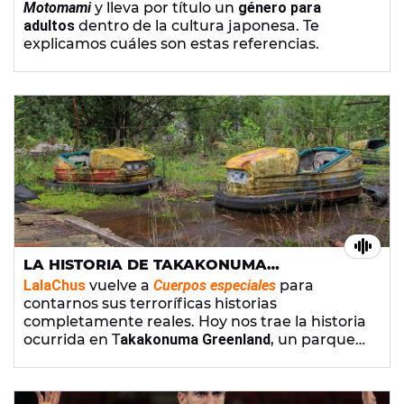
Motomami
y lleva por título un
género para
adultos
dentro de la cultura japonesa. Te
explicamos cuáles son estas referencias.
LA HISTORIA DE TAKAKONUMA
GREENLAND, EL PARQUE DE ATRACCIONES
LalaChus
vuelve a
Cuerpos especiales
para
MÁS TERRORÍFICO DEL MUNDO
contarnos sus terroríficas historias
completamente reales. Hoy nos trae la historia
ocurrida en T
akakonuma Greenland
, un parque
de atracciones situado en Hobara en Japón.