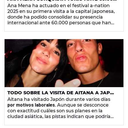
PERSONAS EN SU PRIMER CONCIERTO EN
Ana Mena ha actuado en el festival a-nation
JAPÓN
2025 en su primera visita a la capital japonesa,
donde ha podido consolidar su presencia
internacional ante 60.000 personas que han
escuchado éxitos como
Las 12
o
A un paso de la
luna
.
TODO SOBRE LA VISITA DE AITANA A JAPÓN
Y SU ENCUENTRO CON YOSOYPLEX
Aitana ha visitado Japón durante varios días
por motivos laborales
. Aunque se desconoce
con exactitud cuáles son sus planes en la
ciudad asiática, las pistas indican que podría
haber grabado escenas de la segunda parte de
su documental
Metamorfosis
o un nuevo