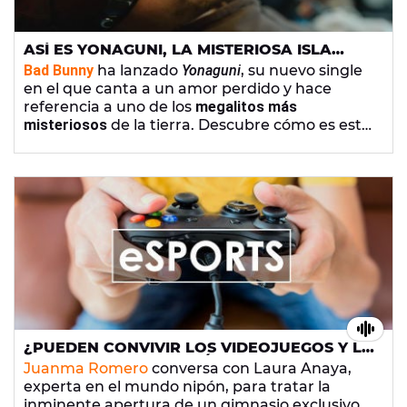
ASÍ ES YONAGUNI, LA MISTERIOSA ISLA
SUMERGIDA A LA QUE BAD BUNNY CANTA
Bad Bunny
ha lanzado
Yonaguni
, su nuevo single
EN JAPONÉS
en el que canta a un amor perdido y hace
referencia a uno de los
megalitos más
misteriosos
de la tierra. Descubre cómo es esta
isla sumergida en el mar.
¿PUEDEN CONVIVIR LOS VIDEOJUEGOS Y LA
VIDA FITNESS? EN JAPÓN HAY UN GIMNASIO
Juanma Romero
conversa con Laura Anaya,
QUE PROPONE ALGO PARECIDO
experta en el mundo nipón, para tratar la
inminente apertura de un gimnasio exclusivo