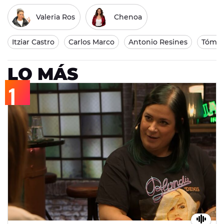
Valeria Ros
Chenoa
Itziar Castro
Carlos Marco
Antonio Resines
Tómat
LO MÁS