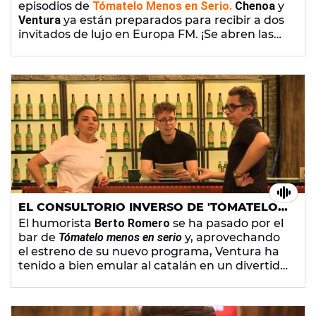
episodios de
Tómatelo Menos en Serio.
Chenoa
y
Ventura
ya están preparados para recibir a dos
invitados de lujo en Europa FM. ¡Se abren las
puertas del bar más gamberro de la radio!
EL CONSULTORIO INVERSO DE 'TÓMATELO
MENOS EN SERIO' CON BERTO
El humorista
Berto Romero
se ha pasado por el
bar de
Tómatelo menos en serio
y, aprovechando
el estreno de su nuevo programa, Ventura ha
tenido a bien emular al catalán en un divertido
consultorio inverso.