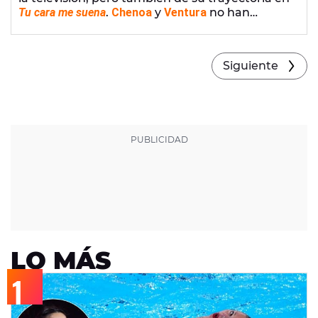
Tu cara me suena
.
Chenoa
y
Ventura
no han
dudado en hacerle enfrentarse al resto de
concursantes. ¡No te pierdas sus críticas!
Siguiente
LO MÁS