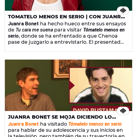
TÓMATELO MENOS EN SERIO | CON JUANRA
BONET - VIERNES 24 DE MAYO DE 2024
Juanra Bonet
ha hecho hueco entre sus ensayos
de
Tu cara me suena
para visitar
Tómatelo menos en
serio
, donde se ha enfrentado a que Chenoa
pase de juzgarlo a entrevistarlo. El presentador
de televisión ha contado anécdotas de su
adolescencia con los ‘quinquis’, y también ha
abordado sus inicios en televisión y su presente
como concursante. También nos visita La
Quinqui para repasar los momentos más
vergonzosos en concursos y Samantha
Ballentines para poner al invitado en los
supuestos más locos.
JUANRA BONET SE MOJA DICIENDO LO
PEOR DE SUS COMPAÑEROS Y DEL JURADO
Juanra Bonet
ha visitado
Tómatelo menos en serio
DE ‘TU CARA ME SUENA’
para hablar de su adolescencia y sus inicios en
la televisión, pero también de su trayectoria en