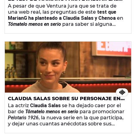
CRISIS DE EDAD EN 'TMES'
A pesar de que Ventura jura que se trata de
una web real, las preguntas de este
test que
MarianG ha planteado a Claudia Salas y Chenoa
en
Tómatelo menos en serio
para saber si alguna
estaba pasando por una crisis de edad solo han
servido para comprobar que disfrutan a tope
de sus vidas tal y como están. Solo el
copresentador del
show
parece preocupado
con el paso de los años.
CLAUDIA SALAS SOBRE SU PERSONAJE EN
‘PELOTARIS 1926’: “HE APRENDIDO DE ELLA
La actriz
Claudia Salas
se ha dejado caer por el
A PONER LOS LÍMITES”
bar de
Tómatelo menos en serio
para promocionar
Pelotaris 1926
, la nueva serie en la que participa,
y dejar unas cuantas anécdotas sobre sus
rodajes o alguna que otra media verdad en su
currículum.