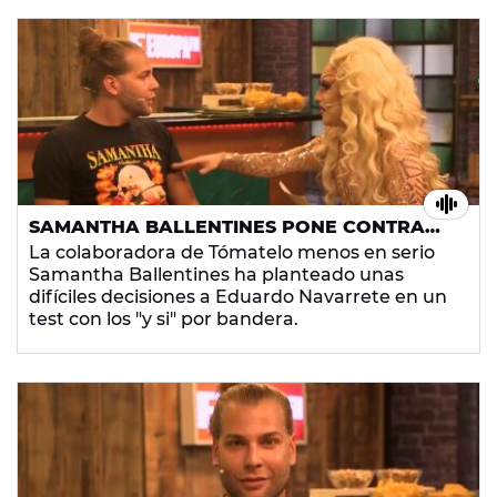
SAMANTHA BALLENTINES PONE CONTRA
LAS CUERDAS A EDUARDO NAVARRETE
La colaboradora de Tómatelo menos en serio
CON SU TEST
Samantha Ballentines ha planteado unas
difíciles decisiones a Eduardo Navarrete en un
test con los "y si" por bandera.