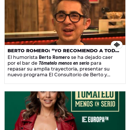
BERTO ROMERO: “YO RECOMIENDO A TODO
EL MUNDO FRACASAR LA PRIMERA VEZ”
El humorista
Berto Romero
se ha dejado caer
por el bar de
Tómatelo menos en serio
para
repasar su amplia trayectoria, presentar su
nuevo programa El Consultorio de Berto y
demostrar que, por mucho que se considere
serio en su día a día, tiene el don de la gracia
sin inmutarse.