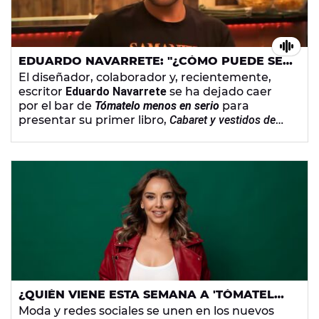
EDUARDO NAVARRETE: "¿CÓMO PUEDE SER
QUE TENGA UN LIBRO Y NO TENGA
El diseñador, colaborador y, recientemente,
WIKIPEDIA?"
escritor
Eduardo Navarrete
se ha dejado caer
por el bar de
Tómatelo menos en serio
para
presentar su primer libro,
Cabaret y vestidos de
escándalo
, y hablar de sus múltiples facetas
artísticas con Chenoa y Ventura.
¿QUIÉN VIENE ESTA SEMANA A 'TÓMATELO
MENOS EN SERIO'? LOS INVITADOS DEL 6 Y 7
Moda y redes sociales se unen en los nuevos
DE JUNIO