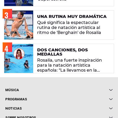
UNA RUTINA MUY DRAMÁTICA
Qué significa la espectacular
rutina de natación artística al
ritmo de 'Berghain' de Rosalía
DOS CANCIONES, DOS
MEDALLAS
Rosalía, una fuerte inspiración
para la natación artística
española: "La llevamos en la
sangre"
MÚSICA
Local de Ensayo Europa FM
PROGRAMAS
Entrevistas
Cuerpos especiales
NOTICIAS
Conciertos
Me pones
Novedades
Cine y Televisión
SOBRE NOSOTROS