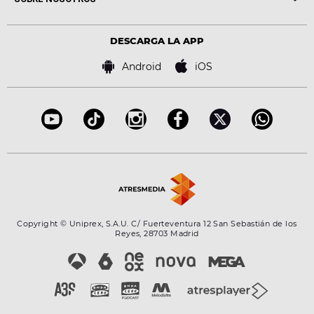
Locutores Europa FM
Estilo de vida
Política de privacidad
Virales
Advertencia legal
Tecnología
DESCARGA LA APP
Política de cookies
Famosos
Bases de concursos
Android
iOS
Accesibilidad
Configuración de la privacidad
Copyright © Uniprex, S.A.U. C/ Fuerteventura 12 San Sebastián de los
Reyes, 28703 Madrid