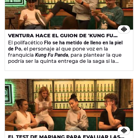
VENTURA HACE EL GUION DE 'KUNG FU
PANDA 5' JUNTO A FLORENTINO
El polifacético
Flo se ha metido de lleno en la piel
FERNÁNDEZ
de Po
, el personaje al que pone voz en la
franquicia
Kung Fu Panda
, para plantear la que
podría ser la quinta entrega de la saga si la
escribiese Ventura.
EL TEST DE MARIANG PARA EVALUAR LAS