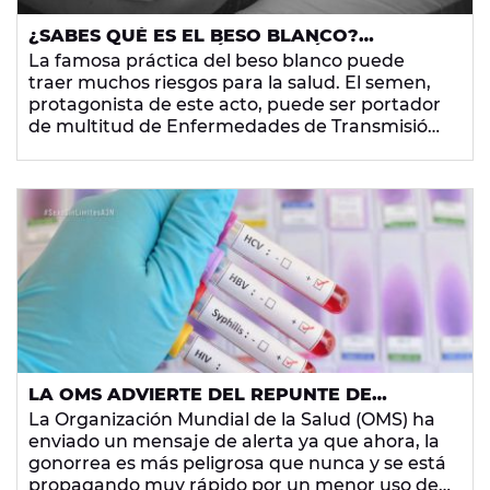
¿SABES QUÉ ES EL BESO BLANCO?
DESCUBRE POR QUÉ ESTA PRÁCTICA
La famosa práctica del beso blanco puede
SEXUAL ES TAN PELIGROSA PARA LA SALUD
traer muchos riesgos para la salud. El semen,
protagonista de este acto, puede ser portador
de multitud de Enfermedades de Transmisión
Sexual. ¡Atento a los posibles riesgos!
LA OMS ADVIERTE DEL REPUNTE DE
GONORREA EN EL MUNDO DEBIDO AL SEXO
La Organización Mundial de la Salud (OMS) ha
ORAL SIN PROTECCIÓN
enviado un mensaje de alerta ya que ahora, la
gonorrea es más peligrosa que nunca y se está
propagando muy rápido por un menor uso del