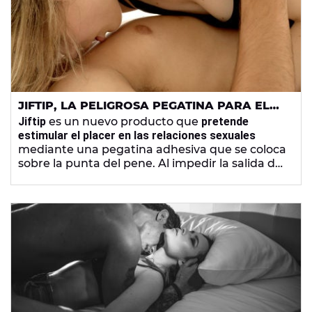
JIFTIP, LA PELIGROSA PEGATINA PARA EL
PENE UTILIZADA COMO ANTICONCEPTIVO
Jiftip
es un nuevo producto que
pretende
estimular el placer en las relaciones sexuales
mediante una pegatina adhesiva que se coloca
sobre la punta del pene. Al impedir la salida del
semen también se está utilizando como medio
anticonceptivo aunque se trata de un método
muy peligroso.