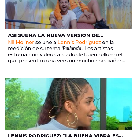
ASÍ SUENA LA NUEVA VERSIÓN DE
'BAILANDO' DE NIL MOLINER JUNTO CON LA
Nil Moliner
se une a
Lennis Rodriguez
en la
DOMINICANA, LENNIS RODRIGUEZ
reedición de su tema '
Bailando
'. Los artistas
estrenan un vídeo cargado de buen rollo en el
que presentan una versión mucho más cañera
y latina de la canción con la que
ha
querido
romper moldes
.
LENNIS RODRÍGUEZ: "LA BUENA VIBRA ES