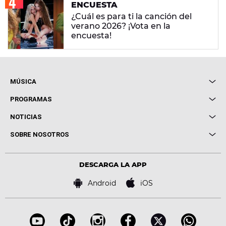
ENCUESTA
¿Cuál es para ti la canción del
verano 2026? ¡Vota en la
encuesta!
MÚSICA
Local de Ensayo Europa FM
PROGRAMAS
Entrevistas
Cuerpos especiales
NOTICIAS
Conciertos
Me pones
Novedades
Cine y Televisión
SOBRE NOSOTROS
Locutores Europa FM
Estilo de vida
Política de privacidad
Virales
Advertencia legal
Tecnología
DESCARGA LA APP
Política de cookies
Famosos
Bases de concursos
Android
iOS
Accesibilidad
Configuración de la privacidad