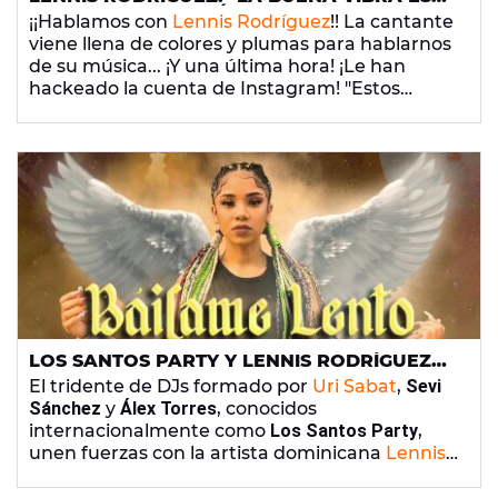
COMO LA EDUCACIÓN, BIENVENIDA SEA"
¡¡Hablamos con
Lennis Rodríguez
!! La cantante
viene llena de colores y plumas para hablarnos
de su música... ¡Y una última hora! ¡Le han
hackeado la cuenta de Instagram! "Estos
haters... Ya no me preocupo, me hice una
nueva. Queríamos recuperarla pero cuando
algo pasa, pasa por algo. Cada uno tiene su
karma", asegura.
LOS SANTOS PARTY Y LENNIS RODRÍGUEZ
NOS SEDUCEN AL RITMO DE SU TEMA
El tridente de DJs formado por
Uri Sabat
,
Sevi
'BÁILAME LENTO'
Sánchez
y
Álex Torres
, conocidos
internacionalmente como
Los Santos Party
,
unen fuerzas con la artista dominicana
Lennis
Rodríguez
para lanzar su apuesta más
veraniega:
'Báilame Lento'.