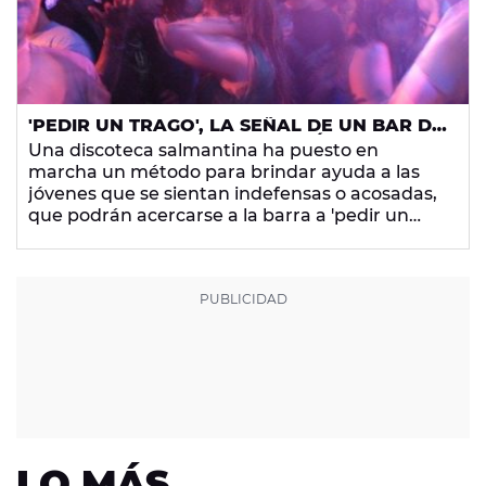
'PEDIR UN TRAGO', LA SEÑAL DE UN BAR DE
SALAMANCA PARA QUE LAS JÓVENES
Una discoteca salmantina ha puesto en
PIDAN AYUDA EN SITUACIONES DE ACOSO
marcha un método para brindar ayuda a las
jóvenes que se sientan indefensas o acosadas,
que podrán acercarse a la barra a 'pedir un
trago' si necesitan que las acompañen fuera
del local.
LO MÁS