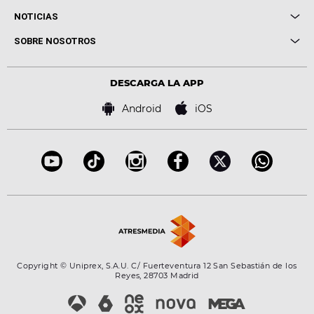
Entrevistas
Cuerpos especiales
NOTICIAS
Conciertos
Me pones
Novedades
Cine y Televisión
SOBRE NOSOTROS
Locutores Europa FM
Estilo de vida
Política de privacidad
Virales
Advertencia legal
Tecnología
DESCARGA LA APP
Política de cookies
Famosos
Bases de concursos
Android
iOS
Accesibilidad
Configuración de la privacidad
Copyright © Uniprex, S.A.U. C/ Fuerteventura 12 San Sebastián de los
Reyes, 28703 Madrid