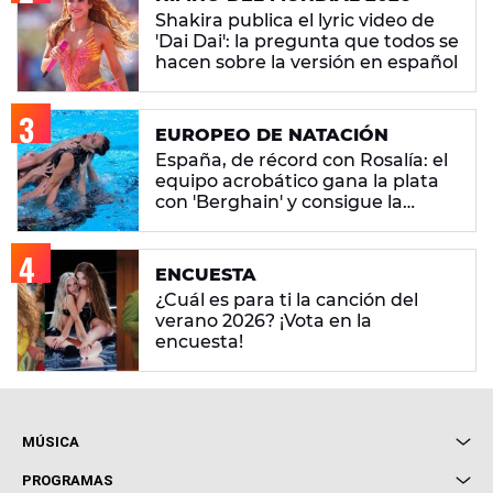
Shakira publica el lyric video de
'Dai Dai': la pregunta que todos se
hacen sobre la versión en español
EUROPEO DE NATACIÓN
España, de récord con Rosalía: el
equipo acrobático gana la plata
con 'Berghain' y consigue la
mayor nota de impresión artística
ENCUESTA
¿Cuál es para ti la canción del
verano 2026? ¡Vota en la
encuesta!
MÚSICA
Local de Ensayo Europa FM
PROGRAMAS