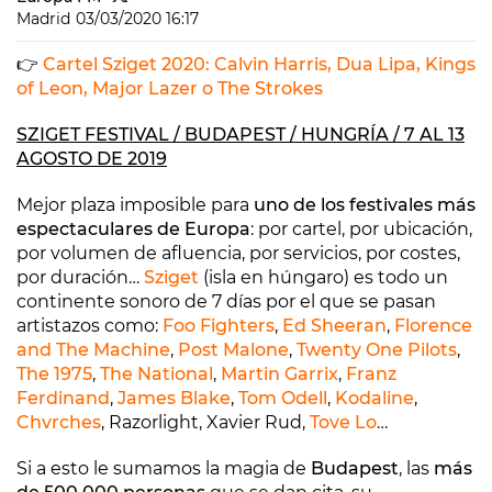
Madrid
03/03/2020 16:17
👉
Cartel Sziget 2020: Calvin Harris, Dua Lipa, Kings
of Leon, Major Lazer o The Strokes
SZIGET FESTIVAL / BUDAPEST / HUNGRÍA / 7 AL 13
AGOSTO DE 2019
Mejor plaza imposible para
uno de los festivales más
espectaculares de Europa
: por cartel, por ubicación,
por volumen de afluencia, por servicios, por costes,
por duración…
Sziget
(isla en húngaro) es todo un
continente sonoro de 7 días por el que se pasan
artistazos como:
Foo Fighters
,
Ed Sheeran
,
Florence
and The Machine
,
Post Malone
,
Twenty One Pilots
,
The 1975
,
The National
,
Martin Garrix
,
Franz
Ferdinand
,
James Blake
,
Tom Odell
,
Kodaline
,
Chvrches
, Razorlight, Xavier Rud,
Tove Lo
…
Si a esto le sumamos la magia de
Budapest
, las
más