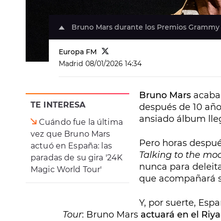
Bruno Mars durante los Premios Grammy 
Europa FM
Madrid
08/01/2026 14:34
Bruno Mars
acaba 
TE INTERESA
después de 10 años
ansiado álbum lle
Cuándo fue la última
vez que Bruno Mars
Pero horas despu
actuó en España: las
Talking to the mo
paradas de su gira '24K
nunca para deleita
Magic World Tour'
que acompañará su
Y, por suerte, Esp
Tour
: Bruno Mars
actuará en el Riya