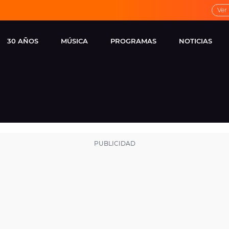
Ver
30 AÑOS
MÚSICA
PROGRAMAS
NOTICIAS
LOCAL DE ENSAYO
CUERPOS
FAMOSOS
EUROPA FM
ESPECIALES
CINE Y TEL
ESTRENOS
ME PONES
VIRALES
CONCIERTOS
LOCUTORES EUROPA
FM
ESTILO DE 
NOVEDADES
MUSICALES
ENTREVISTAS
REMEMBER EUROPA
FM