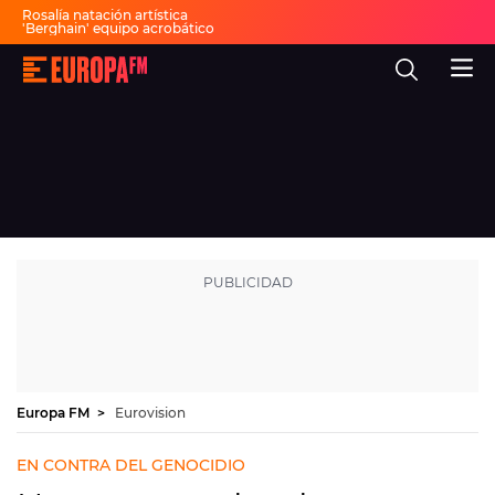
Rosalía natación artística
'Berghain' equipo acrobático
Significado rutina 'Berghain'
Horarios Sonorama hoy
Europa
Rihanna vuelve a la música
FM
Canciones natación artística
Canción del verano
-
Feria de Málaga
La
Fiesta 30 años Europa FM
mejor
música,
virales,
celebrities
Ver programación
y
estilo
de
DIRECTO
vida
|
Europa
30 AÑOS
FM
MÚSICA
PROGRAMAS
Europa FM
Eurovision
NOTICIAS
EN CONTRA DEL GENOCIDIO
EVENTOS Y CONCURSOS