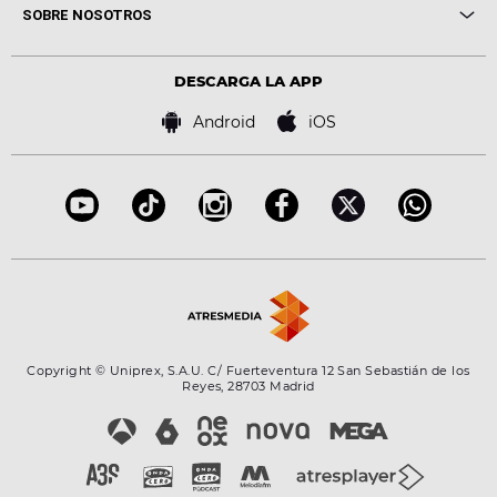
Novedades
Cine y Televisión
SOBRE NOSOTROS
Locutores Europa FM
Estilo de vida
Política de privacidad
Virales
Advertencia legal
Tecnología
DESCARGA LA APP
Política de cookies
Famosos
Bases de concursos
Android
iOS
Accesibilidad
Configuración de la privacidad
Copyright © Uniprex, S.A.U. C/ Fuerteventura 12 San Sebastián de los
Reyes, 28703 Madrid