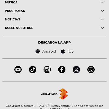
MÚSICA
Local de Ensayo Europa FM
PROGRAMAS
Entrevistas
Cuerpos especiales
NOTICIAS
Conciertos
Me pones
Novedades
Cine y Televisión
SOBRE NOSOTROS
Locutores Europa FM
Estilo de vida
Política de privacidad
Virales
Advertencia legal
Tecnología
DESCARGA LA APP
Política de cookies
Famosos
Bases de concursos
Android
iOS
Accesibilidad
Configuración de la privacidad
Copyright © Uniprex, S.A.U. C/ Fuerteventura 12 San Sebastián de los