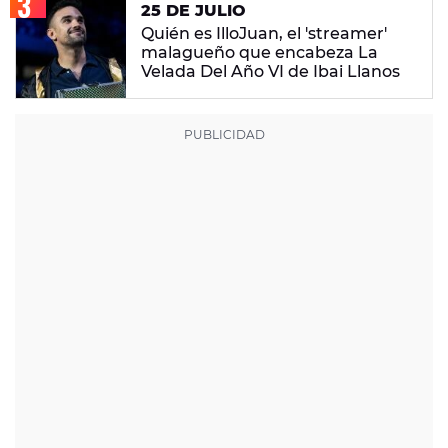
25 DE JULIO
Quién es IlloJuan, el 'streamer'
malagueño que encabeza La
Velada Del Año VI de Ibai Llanos