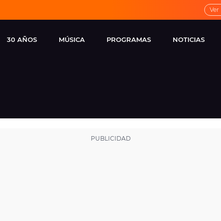
Ver
30 AÑOS
MÚSICA
PROGRAMAS
NOTICIAS
LOCAL DE ENSAYO
CUERPOS
FAMOSOS
EUROPA FM
ESPECIALES
CINE Y TEL
ESTRENOS
ME PONES
VIRALES
CONCIERTOS
LOCUTORES EUROPA
FM
ESTILO DE 
NOVEDADES
MUSICALES
ENTREVISTAS
REMEMBER EUROPA
FM