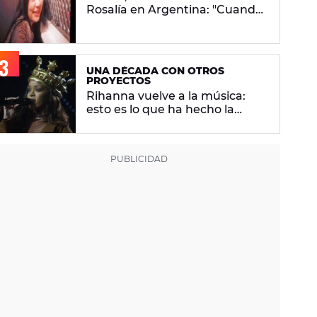
Rosalía en Argentina: "Cuando
vuelvo a mi casa me encuentro
con ropa que no era mía"
UNA DÉCADA CON OTROS
PROYECTOS
Rihanna vuelve a la música:
esto es lo que ha hecho la
artista los últimos 10 años