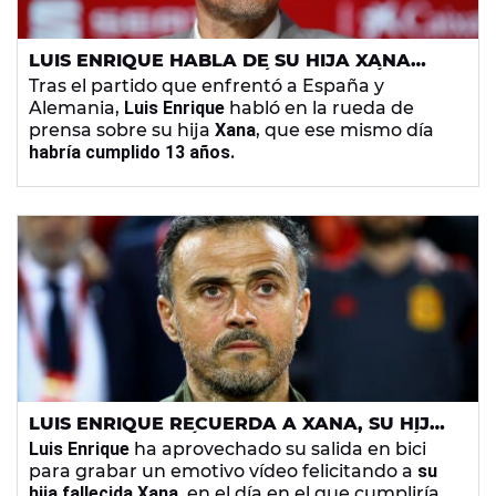
LUIS ENRIQUE HABLA DE SU HIJA XANA
POR PRIMERA VEZ EN PÚBLICO: "ASÍ
Tras el partido que enfrentó a España y
FUNCIONA LA VIDA"
Alemania,
Luis Enrique
habló en la rueda de
prensa sobre su hija
Xana
, que ese mismo día
habría cumplido 13 años.
LUIS ENRIQUE RECUERDA A XANA, SU HIJA
FALLECIDA, EL DÍA EN EL QUE CUMPLIRÍA 13
Luis Enrique
ha aprovechado su salida en bici
AÑOS
para grabar un emotivo vídeo felicitando a
su
hija fallecida Xana
, en el día en el que cumpliría