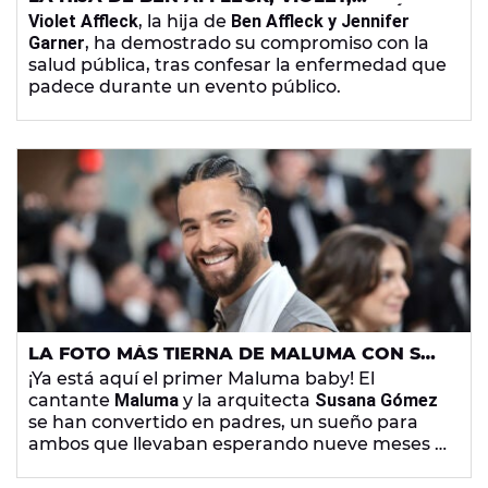
CONFIESA SU ENFERMEDAD Y POR QUÉ
Violet Affleck
, la hija de
Ben Affleck y Jennifer
SIEMPRE LLEVA MASCARILLA
Garner
, ha demostrado su compromiso con la
salud pública, tras confesar la enfermedad que
padece durante un evento público.
LA FOTO MÁS TIERNA DE MALUMA CON SU
HIJA TRAS CONVERTIRSE EN PADRE
¡Ya está aquí el primer Maluma baby! El
cantante
Maluma
y la arquitecta
Susana Gómez
se han convertido en padres, un sueño para
ambos que llevaban esperando nueve meses a
que se hiciera realidad.