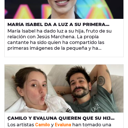
MARÍA ISABEL DA A LUZ A SU PRIMERA
HIJA Y REVELA SU CURIOSO NOMBRE
María Isabel ha dado luz a su hija, fruto de su
relación con Jesús Marchena. La propia
cantante ha sido quien ha compartido las
primeras imágenes de la pequeña y ha
revelado su curioso nombre.
CAMILO Y EVALUNA QUIEREN QUE SU HIJA
ÍNDIGO SEA GÉNERO NO BINARIO POR ESTE
Los artistas
Camilo
y
Evaluna
han tomado una
MOTIVO