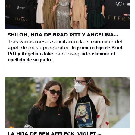
SHILOH, HIJA DE BRAD PITT Y ANGELINA
JOLIE, CONSIGUE ELIMINAR EL APELLIDO DE
Tras varios meses solicitando la eliminación del
SU PADRE LEGALMENTE
apellido de su progenitor,
la primera hija de Brad
Pitt y Angelina Jolie
ha conseguido
eliminar el
apellido de su padre
.
LA HIJA DE BEN AFFLECK, VIOLET,