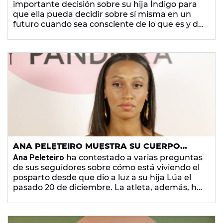
importante decisión sobre su hija Índigo para
que ella pueda decidir sobre sí misma en un
futuro cuando sea consciente de lo que es y del
mundo que le rodea.
ANA PELETEIRO MUESTRA SU CUERPO
NUEVE DÍAS DESPUÉS DE DAR A LUZ Y
Ana Peleteiro
ha contestado a varias preguntas
HABLA DEL POSPARTO
de sus seguidores sobre cómo está viviendo el
posparto desde que dio a luz a su hija Lúa el
pasado 20 de diciembre. La atleta, además, ha
mostrado la rapidez con la que se está
recuperando su cuerpo en todos los aspectos.