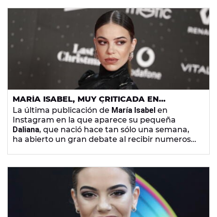
MARÍA ISABEL, MUY CRITICADA EN
INSTAGRAM POR LA ÚLTIMA FOTO DE SU
La última publicación de
María Isabel
en
BEBÉ
Instagram en la que aparece su pequeña
Daliana
, que nació hace tan sólo una semana,
ha abierto un gran debate al recibir numerosas
críticas por un detalle que se percibe en la
imagen.