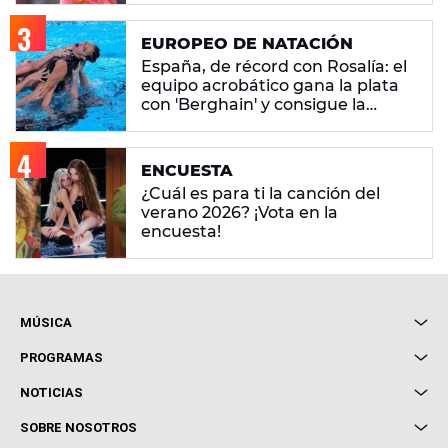
EUROPEO DE NATACIÓN
España, de récord con Rosalía: el
equipo acrobático gana la plata
con 'Berghain' y consigue la
mayor nota de impresión artística
ENCUESTA
¿Cuál es para ti la canción del
verano 2026? ¡Vota en la
encuesta!
MÚSICA
Local de Ensayo Europa FM
PROGRAMAS
Entrevistas
Cuerpos especiales
NOTICIAS
Conciertos
Me pones
Novedades
Cine y Televisión
SOBRE NOSOTROS
Locutores Europa FM
Estilo de vida