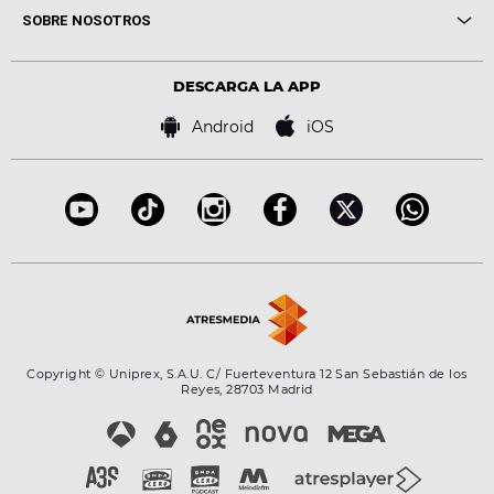
Me pones
Novedades
Cine y Televisión
SOBRE NOSOTROS
Locutores Europa FM
Estilo de vida
Política de privacidad
Virales
Advertencia legal
Tecnología
DESCARGA LA APP
Política de cookies
Famosos
Bases de concursos
Android
iOS
Accesibilidad
Configuración de la privacidad
Copyright © Uniprex, S.A.U. C/ Fuerteventura 12 San Sebastián de los
Reyes, 28703 Madrid