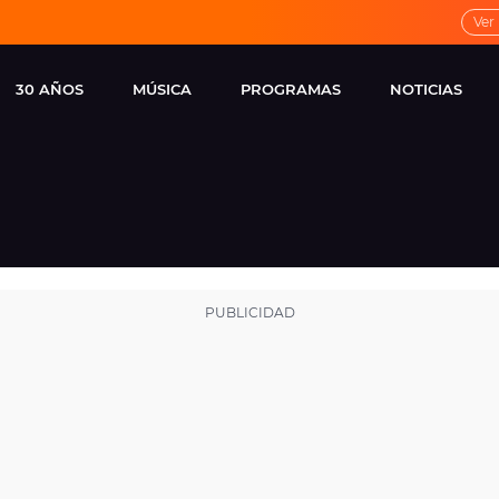
Ver
30 AÑOS
MÚSICA
PROGRAMAS
NOTICIAS
LOCAL DE ENSAYO
CUERPOS
FAMOSOS
EUROPA FM
ESPECIALES
CINE Y TEL
ESTRENOS
ME PONES
VIRALES
CONCIERTOS
LOCUTORES EUROPA
FM
ESTILO DE 
NOVEDADES
MUSICALES
ENTREVISTAS
REMEMBER EUROPA
FM