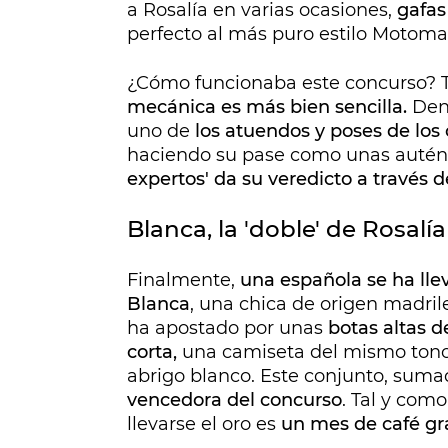
a Rosalía en varias ocasiones,
gafas
perfecto al más puro estilo Motoma
¿Cómo funcionaba este concurso? Ta
mecánica es más bien sencilla.
Den
uno de
los atuendos y poses de los
haciendo su pase como unas autén
expertos' da su veredicto a través d
Blanca, la 'doble' de Rosalía
Finalmente,
una española se ha lle
Blanca
, una chica de origen madril
ha apostado por unas
botas altas d
corta,
una camiseta del mismo ton
abrigo blanco. Este conjunto, suma
vencedora del concurso
. Tal y com
llevarse el oro es
un mes de café gra