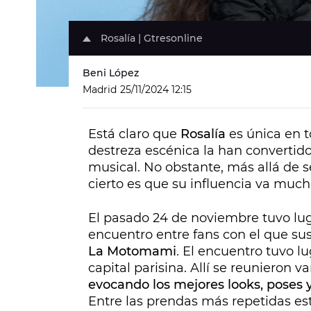
Rosalía | Gtresonline
Beni López
Madrid
25/11/2024 12:15
Está claro que
Rosalía
es única en t
destreza escénica la han convertid
musical. No obstante, más allá de s
cierto es que su influencia va much
El pasado 24 de noviembre tuvo lug
encuentro entre fans con el que su
La Motomami
. El encuentro tuvo l
capital parisina. Allí se reunieron va
evocando los mejores looks, poses y 
Entre las prendas más repetidas e