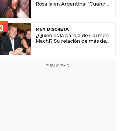
Rosalía en Argentina: "Cuando
vuelvo a mi casa me encuentro
con ropa que no era mía"
MUY DISCRETA
¿Quién es la pareja de Carmen
Machi? Su relación de más de
20 años