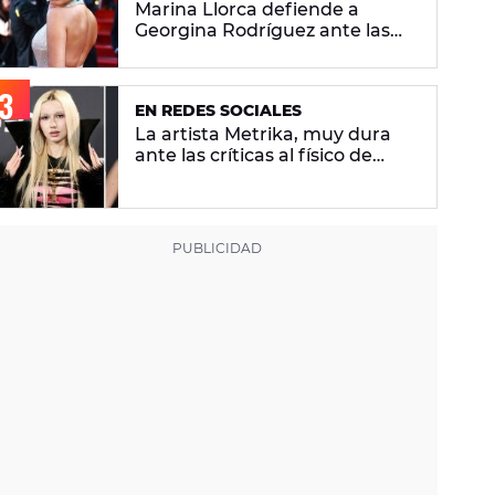
Marina Llorca defiende a
Georgina Rodríguez ante las
críticas de su foto en bikini
EN REDES SOCIALES
La artista Metrika, muy dura
ante las críticas al físico de
Ariana Grande: "¿Tú qué sabes
si tiene un trastorno
alimenticio?"