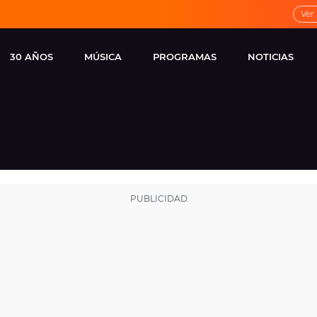
Ver
30 AÑOS
MÚSICA
PROGRAMAS
NOTICIAS
LOCAL DE ENSAYO
CUERPOS
FAMOSOS
EUROPA FM
ESPECIALES
CINE Y TEL
ESTRENOS
ME PONES
VIRALES
CONCIERTOS
LOCUTORES EUROPA
FM
ESTILO DE 
NOVEDADES
MUSICALES
ENTREVISTAS
REMEMBER EUROPA
FM