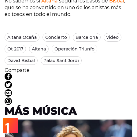
No sabemos si
Aitana
seguirá los pasos de
Bisbal
,
que se ha convertido en uno de los artistas más
exitosos en todo el mundo.
Aitana Ocaña
Concierto
Barcelona
video
Ot 2017
Aitana
Operación Triunfo
David Bisbal
Palau Sant Jordi
Comparte
MÁS MÚSICA